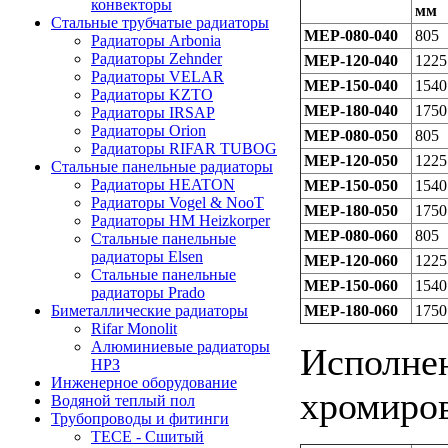
конвекторы
мм
Стальные трубчатые радиаторы
MEP-080-040
805
Радиаторы Arbonia
Радиаторы Zehnder
MEP-120-040
1225
Радиаторы VELAR
MEP-150-040
1540
Радиаторы KZTO
MEP-180-040
1750
Радиаторы IRSAP
Радиаторы Orion
MEP-080-050
805
Радиаторы RIFAR TUBOG
MEP-120-050
1225
Стальные панельные радиаторы
Радиаторы HEATON
MEP-150-050
1540
Радиаторы Vogel & NooT
MEP-180-050
1750
Радиаторы HM Heizkorper
MEP-080-060
805
Стальные панельные
радиаторы Elsen
MEP-120-060
1225
Стальные панельные
MEP-150-060
1540
радиаторы Prado
MEP-180-060
1750
Биметаллические радиаторы
Rifar Monolit
Алюминиевые радиаторы
Исполнен
НРЗ
Инженерное оборудование
хромиро
Водяной теплый пол
Трубопроводы и фитинги
ТЕСЕ - Сшитый