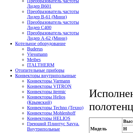
Преобразователь частоты
Лидер B601
Преобразователь частоты
Лидер В-61 (Мини)
Преобразователь частоты
Лидер С400
Преобразователь частоты
Лидер А-62 (Мини)
Котельное оборудование
Buderus
Viessmann
Meibes
ITALTHERM
Отопительные приборы
Конвекторы внутрипольнные
Конвекторы Varmann
Конвекторы VITRON
Исполнен
Конвекторы itermic
Конвекторы Helios
(Крымский)
полотен
Конвекторы Techno (Техно)
Конвекторы Mohlenhoff
Конвекторы HELIOS
Выс
Греющий Плинтус Savva.
Модель
H
Внутрипольные