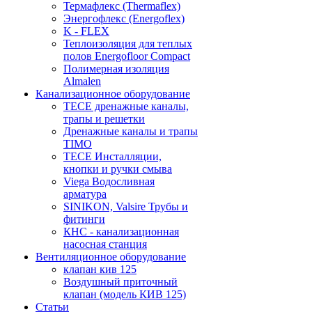
Термафлекс (Thermaflex)
Энергофлекс (Energoflex)
K - FLEX
Теплоизоляция для теплых
полов Energofloor Compact
Полимерная изоляция
Almalen
Канализационное оборудование
TECE дренажные каналы,
трапы и решетки
Дренажные каналы и трапы
TIMO
TECE Инсталляции,
кнопки и ручки смыва
Viega Водосливная
арматура
SINIKON, Valsire Трубы и
фитинги
КНС - канализационная
насосная станция
Вентиляционное оборудование
клапан кив 125
Воздушный приточный
клапан (модель КИВ 125)
Статьи