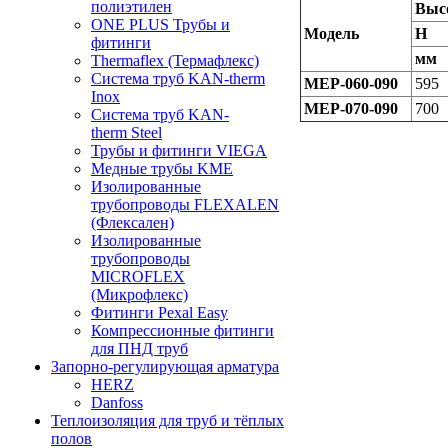
полиэтилен
Выс
ONE PLUS Трубы и
Модель
H
фитинги
мм
Thermaflex (Термафлекс)
Система труб KAN-therm
MEP-060-090
595
Inox
MEP-070-090
700
Система труб KAN-
therm Steel
Трубы и фитинги VIEGA
Медные трубы KME
Изолированные
трубопроводы FLEXALEN
(Флексален)
Изолированные
трубопроводы
MICROFLEX
(Микрофлекс)
Фитинги Pexal Easy
Компрессионные фитинги
для ПНД труб
Запорно-регулирующая арматура
HERZ
Danfoss
Теплоизоляция для труб и тёплых
полов