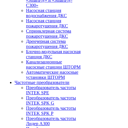
«SmartFly» и «SmartFly-
С300»
Насосная станция
водоснабжения ДКС
Насосная станция
пожаротушения ДКС
Спринклерная система
пожаротушения ДКС
Дренчерная система
пожаротушения ДКС
Блочно-модульная насосная
станция ДКС
Канализационные
насосные станции ШТОРМ
Автоматические насосные
установки ШТОРМ
Частотные преобразователи
Преобразователь частоты
INTEK SPE
Преобразователь частоты
INTEK SPK G
Преобразователь частоты
INTEK SPK P
Преобразователь частоты
Лидер А300