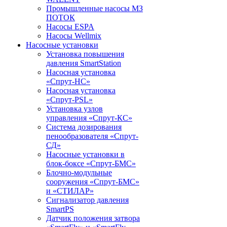
Промышленные насосы МЗ
ПОТОК
Насосы ESPA
Насосы Wellmix
Насосные установки
Установка повышения
давления SmartStation
Насосная установка
«Спрут-НС»
Насосная установка
«Спрут-PSL»
Установка узлов
управления «Спрут-КС»
Система дозирования
пенообразователя «Спрут-
СД»
Насосные установки в
блок-боксе «Спрут-БМС»
Блочно-модульные
сооружения «Спрут-БМС»
и «СТИЛАР»
Сигнализатор давления
SmartPS
Датчик положения затвора