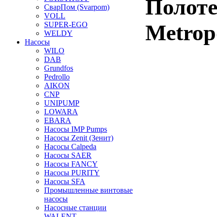
Полоте
СварПом (Svarpom)
VOLL
SUPER-EGO
Metrop
WELDY
Насосы
WILO
DAB
Grundfos
Pedrollo
AIKON
CNP
UNIPUMP
LOWARA
EBARA
Насосы IMP Pumps
Насосы Zenit (Зенит)
Насосы Calpeda
Насосы SAER
Насосы FANCY
Насосы PURITY
Насосы SFA
Промышленные винтовые
насосы
Насосные станции
WALENT