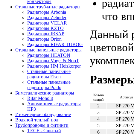
радиа
конвекторы
Стальные трубчатые радиаторы
Радиаторы Arbonia
что вп
Радиаторы Zehnder
Радиаторы VELAR
Радиаторы KZTO
Данный р
Радиаторы IRSAP
Радиаторы Orion
цветовой
Радиаторы RIFAR TUBOG
Стальные панельные радиаторы
Радиаторы HEATON
укомпле
Радиаторы Vogel & NooT
Радиаторы HM Heizkorper
Стальные панельные
Размеры
радиаторы Elsen
Стальные панельные
радиаторы Prado
Биметаллические радиаторы
Кол-во
Артикул
Rifar Monolit
секций
Алюминиевые радиаторы
2
SP 270 
НРЗ
3
SP 270 
Инженерное оборудование
4
SP 270 
Водяной теплый пол
Трубопроводы и фитинги
5
SP 270 
ТЕСЕ - Сшитый
6
SP 270 