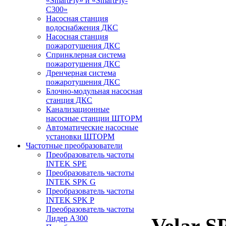
«SmartFly» и «SmartFly-
С300»
Насосная станция
водоснабжения ДКС
Насосная станция
пожаротушения ДКС
Спринклерная система
пожаротушения ДКС
Дренчерная система
пожаротушения ДКС
Блочно-модульная насосная
станция ДКС
Канализационные
насосные станции ШТОРМ
Автоматические насосные
установки ШТОРМ
Частотные преобразователи
Преобразователь частоты
INTEK SPE
Преобразователь частоты
INTEK SPK G
Преобразователь частоты
INTEK SPK P
Преобразователь частоты
Лидер А300
Velar S