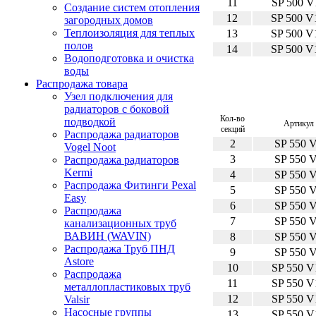
11
SP 500 V
Создание систем отопления
12
SP 500 V
загородных домов
Теплоизоляция для теплых
13
SP 500 V
полов
14
SP 500 V
Водоподготовка и очистка
воды
Распродажа товара
Узел подключения для
радиаторов с боковой
Кол-во
подводкой
Артикул
секций
Распродажа радиаторов
2
SP 550 
Vogel Noot
3
SP 550 
Распродажа радиаторов
Kermi
4
SP 550 
Распродажа Фитинги Pexal
5
SP 550 
Easy
6
SP 550 
Распродажа
7
SP 550 
канализационных труб
ВАВИН (WAVIN)
8
SP 550 
Распродажа Труб ПНД
9
SP 550 
Astore
10
SP 550 V
Распродажа
11
SP 550 V
металлопластиковых труб
12
SP 550 V
Valsir
Насосные группы
13
SP 550 V