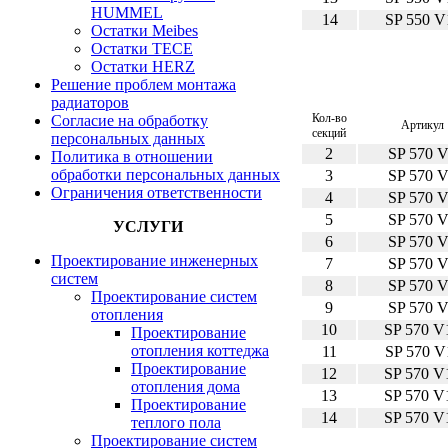
HUMMEL
14
SP 550 V
Остатки Meibes
Остатки ТЕСЕ
Остатки HERZ
Решение проблем монтажа
радиаторов
Кол-во
Согласие на обработку
Артикул
секций
персональных данных
2
SP 570 
Политика в отношении
обработки персональных данных
3
SP 570 
Ограничения ответственности
4
SP 570 
5
SP 570 
УСЛУГИ
6
SP 570 
Проектирование инженерных
7
SP 570 
систем
8
SP 570 
Проектирование систем
9
SP 570 
отопления
10
SP 570 V
Проектирование
отопления коттеджа
11
SP 570 V
Проектирование
12
SP 570 V
отопления дома
13
SP 570 V
Проектирование
14
SP 570 V
теплого пола
Проектирование систем