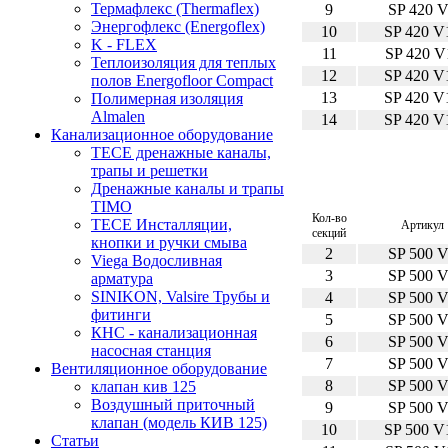
Термафлекс (Thermaflex)
9
SP 420 
Энергофлекс (Energoflex)
10
SP 420 V
K - FLEX
11
SP 420 V
Теплоизоляция для теплых
12
SP 420 V
полов Energofloor Compact
13
SP 420 V
Полимерная изоляция
Almalen
14
SP 420 V
Канализационное оборудование
TECE дренажные каналы,
трапы и решетки
Дренажные каналы и трапы
TIMO
Кол-во
TECE Инсталляции,
Артикул
секций
кнопки и ручки смыва
2
SP 500 
Viega Водосливная
3
SP 500 
арматура
SINIKON, Valsire Трубы и
4
SP 500 
фитинги
5
SP 500 
КНС - канализационная
6
SP 500 
насосная станция
7
SP 500 
Вентиляционное оборудование
8
SP 500 
клапан кив 125
Воздушный приточный
9
SP 500 
клапан (модель КИВ 125)
10
SP 500 V
Статьи