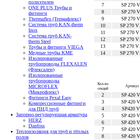
полиэтилен
7
SP 270 
ONE PLUS Трубы и
8
SP 270 
фитинги
9
SP 270 
Thermaflex (Термафлекс)
Система труб KAN-therm
10
SP 270 V
Inox
11
SP 270 V
Система труб KAN-
12
SP 270 V
therm Steel
13
SP 270 V
Трубы и фитинги VIEGA
Медные трубы KME
14
SP 270 V
Изолированные
трубопроводы FLEXALEN
(Флексален)
Изолированные
трубопроводы
Кол-во
Артикул
MICROFLEX
секций
(Микрофлекс)
2
SP 420 
Фитинги Pexal Easy
3
SP 420 
Компрессионные фитинги
4
SP420 V
для ПНД труб
Запорно-регулирующая арматура
5
SP 420 
HERZ
6
SP 420 
Danfoss
7
SP 420 
Теплоизоляция для труб и тёплых
8
SP 420 
полов