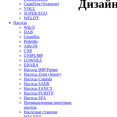
Дизайн
СварПом (Svarpom)
VOLL
SUPER-EGO
WELDY
Насосы
WILO
DAB
Grundfos
Pedrollo
AIKON
CNP
UNIPUMP
LOWARA
EBARA
Насосы IMP Pumps
Насосы Zenit (Зенит)
Насосы Calpeda
Насосы SAER
Насосы FANCY
Насосы PURITY
Насосы SFA
Промышленные винтовые
насосы
Насосные станции
WALENT