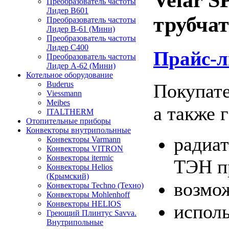
Преобразователь частоты
Лидер B601
трубчат
Преобразователь частоты
Лидер В-61 (Мини)
Преобразователь частоты
Лидер С400
Прайс-л
Преобразователь частоты
Лидер А-62 (Мини)
Котельное оборудование
Buderus
Покупате
Viessmann
Meibes
а также 
ITALTHERM
Отопительные приборы
Конвекторы внутрипольнные
радиат
Конвекторы Varmann
Конвекторы VITRON
Конвекторы itermic
ТЭН п
Конвекторы Helios
(Крымский)
возмо
Конвекторы Techno (Техно)
Конвекторы Mohlenhoff
Конвекторы HELIOS
исполь
Греющий Плинтус Savva.
Внутрипольные