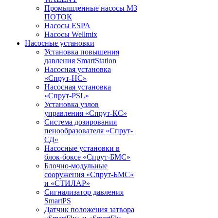
Промышленные насосы МЗ
ПОТОК
Насосы ESPA
Насосы Wellmix
Насосные установки
Установка повышения
давления SmartStation
Насосная установка
«Спрут-НС»
Насосная установка
«Спрут-PSL»
Установка узлов
управления «Спрут-КС»
Система дозирования
пенообразователя «Спрут-
СД»
Насосные установки в
блок-боксе «Спрут-БМС»
Блочно-модульные
сооружения «Спрут-БМС»
и «СТИЛАР»
Сигнализатор давления
SmartPS
Датчик положения затвора