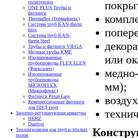
покры
полиэтилен
ONE PLUS Трубы и
фитинги
компл
Thermaflex (Термафлекс)
Система труб KAN-therm
попере
Inox
Система труб KAN-
therm Steel
декора
Трубы и фитинги VIEGA
Медные трубы KME
или ок
Изолированные
трубопроводы FLEXALEN
(Флексален)
медно
Изолированные
трубопроводы
мм);
MICROFLEX
(Микрофлекс)
воздух
Фитинги Pexal Easy
Компрессионные фитинги
для ПНД труб
технич
Запорно-регулирующая арматура
HERZ
Danfoss
Констру
Теплоизоляция для труб и тёплых
полов