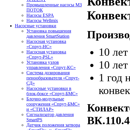
Конвек
Промышленные насосы МЗ
ПОТОК
Конвек
Насосы ESPA
Насосы Wellmix
Насосные установки
Произво
Установка повышения
давления SmartStation
Насосная установка
«Спрут-НС»
10 ле
Насосная установка
«Спрут-PSL»
10 лет
Установка узлов
управления «Спрут-КС»
Система дозирования
1 год 
пенообразователя «Спрут-
СД»
конвек
Насосные установки в
блок-боксе «Спрут-БМС»
Блочно-модульные
Конвект
сооружения «Спрут-БМС»
и «СТИЛАР»
Сигнализатор давления
ВК.110.
SmartPS
Датчик положения затвора