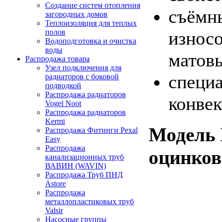
Создание систем отопления
съёмн
загородных домов
Теплоизоляция для теплых
износ
полов
Водоподготовка и очистка
воды
матов
Распродажа товара
Узел подключения для
специ
радиаторов с боковой
подводкой
Распродажа радиаторов
конвек
Vogel Noot
Распродажа радиаторов
Kermi
Модель 
Распродажа Фитинги Pexal
Easy
Распродажа
оцинков
канализационных труб
ВАВИН (WAVIN)
Распродажа Труб ПНД
Astore
Распродажа
металлопластиковых труб
Valsir
Насосные группы