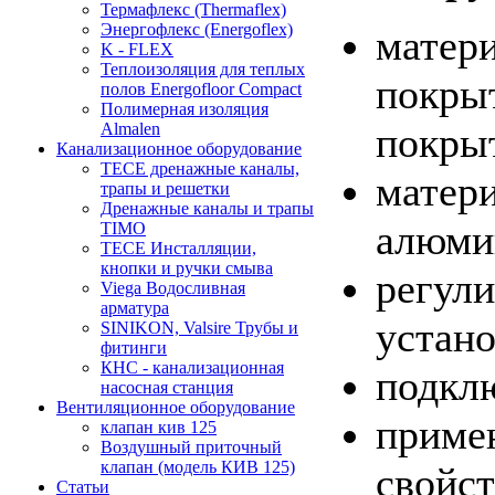
Термафлекс (Thermaflex)
Энергофлекс (Energoflex)
матери
K - FLEX
Теплоизоляция для теплых
покры
полов Energofloor Compact
Полимерная изоляция
покры
Almalen
Канализационное оборудование
TECE дренажные каналы,
матер
трапы и решетки
Дренажные каналы и трапы
алюми
TIMO
TECE Инсталляции,
кнопки и ручки смыва
регули
Viega Водосливная
арматура
устан
SINIKON, Valsire Трубы и
фитинги
КНС - канализационная
подклю
насосная станция
Вентиляционное оборудование
приме
клапан кив 125
Воздушный приточный
клапан (модель КИВ 125)
свойст
Статьи