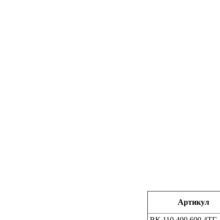
Артикул
ВК.110.400.600.4ТГ