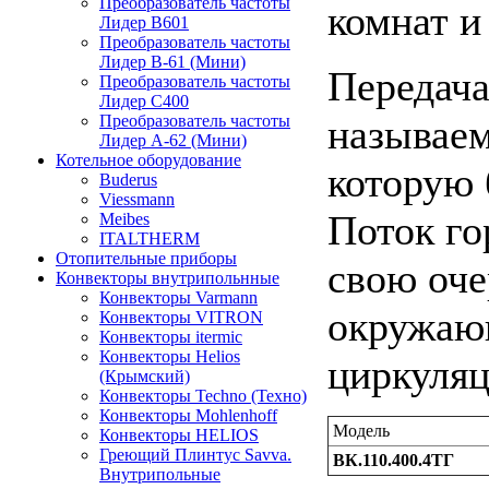
Преобразователь частоты
комнат и 
Лидер B601
Преобразователь частоты
Лидер В-61 (Мини)
Передача
Преобразователь частоты
Лидер С400
называем
Преобразователь частоты
Лидер А-62 (Мини)
Котельное оборудование
которую 
Buderus
Viessmann
Поток го
Meibes
ITALTHERM
Отопительные приборы
свою оче
Конвекторы внутрипольнные
Конвекторы Varmann
окружающ
Конвекторы VITRON
Конвекторы itermic
Конвекторы Helios
циркуляц
(Крымский)
Конвекторы Techno (Техно)
Конвекторы Mohlenhoff
Модель
Конвекторы HELIOS
Греющий Плинтус Savva.
ВК.110.400.4ТГ
Внутрипольные