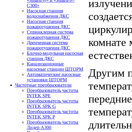
излучени
«SmartFly» и «SmartFly-
С300»
Насосная станция
создаетс
водоснабжения ДКС
Насосная станция
циркулир
пожаротушения ДКС
Спринклерная система
пожаротушения ДКС
комнате 
Дренчерная система
пожаротушения ДКС
естестве
Блочно-модульная насосная
станция ДКС
Канализационные
Другим п
насосные станции ШТОРМ
Автоматические насосные
установки ШТОРМ
температ
Частотные преобразователи
Преобразователь частоты
передние
INTEK SPE
Преобразователь частоты
INTEK SPK G
температ
Преобразователь частоты
INTEK SPK P
длительн
Преобразователь частоты
Лидер А300