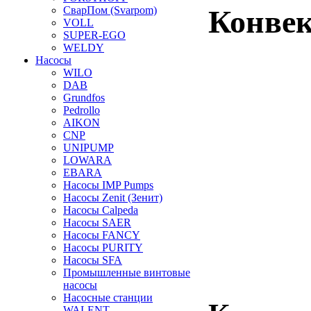
СварПом (Svarpom)
Конвек
VOLL
SUPER-EGO
WELDY
Насосы
WILO
DAB
Grundfos
Pedrollo
AIKON
CNP
UNIPUMP
LOWARA
EBARA
Насосы IMP Pumps
Насосы Zenit (Зенит)
Насосы Calpeda
Насосы SAER
Насосы FANCY
Насосы PURITY
Насосы SFA
Промышленные винтовые
насосы
Насосные станции
WALENT