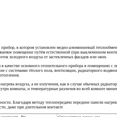
 прибор, в котором установлен медно-алюминиевый теплообме
ливаемое помещение путём естественной (при выключенном венти
оток холодного воздуха от застекленных фасадов или окон.
 в качестве основного отопительного прибора в помещениях с
е с системами тёплого пола, вентиляции, радиаторного водяно
 отопления.
агрева воздуха, а не излучения, как в случае обычных радиатор
нутри комнаты, и температурные различия во всей комнате мини
ости. Благодаря методу теплопередачи передние панели нагрев
ости, даже при длительном контакте