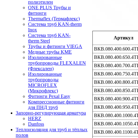
полиэтилен
ONE PLUS Трубы и
фитинги
Thermaflex (Термафлекс)
Система труб KAN-therm
Inox
Система труб KAN-
Артикул
therm Steel
Трубы и фитинги VIEGA
ВКВ.080.400.600.4Т
Медные трубы KME
ВКВ.080.400.650.4Т
Изолированные
трубопроводы FLEXALEN
ВКВ.080.400.700.4Т
(Флексален)
ВКВ.080.400.750.4Т
Изолированные
трубопроводы
ВКВ.080.400.800.4Т
MICROFLEX
ВКВ.080.400.850.4Т
(Микрофлекс)
Фитинги Pexal Easy
ВКВ.080.400.900.4Т
Компрессионные фитинги
ВКВ.080.400.950.4Т
для ПНД труб
Запорно-регулирующая арматура
ВКВ.080.400.1000.4
HERZ
ВКВ.080.400.1050.4
Danfoss
Теплоизоляция для труб и тёплых
ВКВ.080.400.1100.4
полов