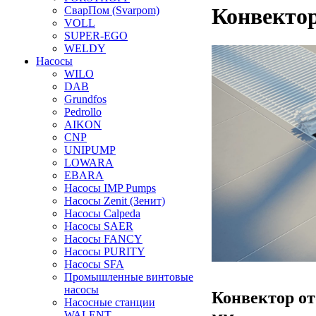
Конвектор
СварПом (Svarpom)
VOLL
SUPER-EGO
WELDY
Насосы
WILO
DAB
Grundfos
Pedrollo
AIKON
CNP
UNIPUMP
LOWARA
EBARA
Насосы IMP Pumps
Насосы Zenit (Зенит)
Насосы Calpeda
Насосы SAER
Насосы FANCY
Насосы PURITY
Насосы SFA
Промышленные винтовые
насосы
Конвектор от
Насосные станции
WALENT