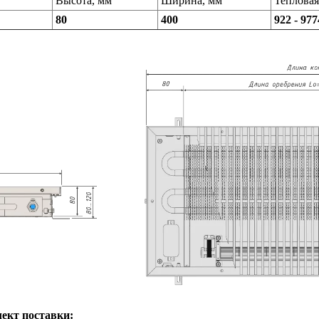
Высота, мм
Ширина, мм
Тепловая
80
400
922 - 977
ект поставки: