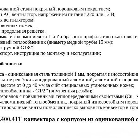
нкованной стали покрытый порошковым покрытием;
 AC вентилятор, напряжением питания 220 или 12 В;
я вентилятором;
новочных ножек;
 продольная решётка;
амка из алюминиевого L и Z-образного профиля или окантовка из
евый теплообменник (диаметр медной трубы 15 мм);
к ручной G1/8’’;
спорт, инструкция по монтажу и эксплуатации;
бенности:
са - оцинкованная сталь толщиной 1 мм, покрытая износостойк
рытие решётки - анодированный алюминий, алюминий с порошко
 высоте от 0 до 40 мм за счёт специальных утановочных ножек;
плообменника - G1/2’’ (внутренняя резьба);
ериалов с повышенными теплопередающими свойствами (Сu - ме
-алюминиевый теплообменник, покрытый износостойким порошк
тировочные винты позволяют легко выровнять конвектор в гор
.400.4ТГ
конвектора с корпусом из оцинкованной с