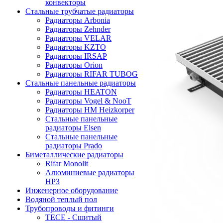
конвекторы
Стальные трубчатые радиаторы
Радиаторы Arbonia
Радиаторы Zehnder
Радиаторы VELAR
Радиаторы KZTO
Радиаторы IRSAP
Радиаторы Orion
Радиаторы RIFAR TUBOG
Стальные панельные радиаторы
Радиаторы HEATON
Радиаторы Vogel & NooT
Радиаторы HM Heizkorper
Стальные панельные
радиаторы Elsen
Стальные панельные
радиаторы Prado
Биметаллические радиаторы
Rifar Monolit
Алюминиевые радиаторы
НРЗ
Инженерное оборудование
Водяной теплый пол
Трубопроводы и фитинги
ТЕСЕ - Сшитый