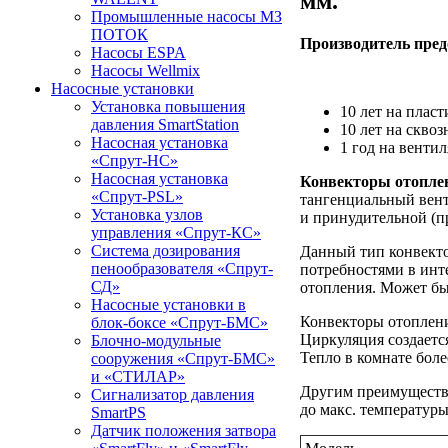
мм.
Промышленные насосы МЗ
ПОТОК
Производитель пре
Насосы ESPA
Насосы Wellmix
Насосные установки
Установка повышения
10 лет на пла
давления SmartStation
10 лет на скво
Насосная установка
1 год на венти
«Спрут-НС»
Насосная установка
Конвекторы отопле
«Спрут-PSL»
тангенциальный вент
Установка узлов
и принудительной (п
управления «Спрут-КС»
Система дозирования
Данный тип конвекто
пенообразователя «Спрут-
потребностями в инт
СД»
отопления. Может бы
Насосные установки в
Конвекторы отопления
блок-боксе «Спрут-БМС»
Циркуляция создаетс
Блочно-модульные
Тепло в комнате боле
сооружения «Спрут-БМС»
и «СТИЛАР»
Другим преимущество
Сигнализатор давления
до макс. температуры
SmartPS
Датчик положения затвора