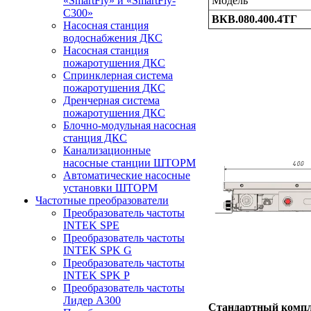
Модель
«SmartFly» и «SmartFly-
С300»
ВКВ.080.400.4ТГ
Насосная станция
водоснабжения ДКС
Насосная станция
пожаротушения ДКС
Спринклерная система
пожаротушения ДКС
Дренчерная система
пожаротушения ДКС
Блочно-модульная насосная
станция ДКС
Канализационные
насосные станции ШТОРМ
Автоматические насосные
установки ШТОРМ
Частотные преобразователи
Преобразователь частоты
INTEK SPE
Преобразователь частоты
INTEK SPK G
Преобразователь частоты
INTEK SPK P
Преобразователь частоты
Лидер А300
Стандартный компл