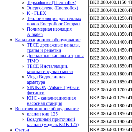
ВКВ.080.400.1150.4
Термафлекс (Thermaflex)
Энергофлекс (Energoflex)
ВКВ.080.400.1200.4
K - FLEX
ВКВ.080.400.1250.4
Теплоизоляция для теплых
полов Energofloor Compact
ВКВ.080.400.1300.4
Полимерная изоляция
ВКВ.080.400.1350.4
Almalen
Канализационное оборудование
ВКВ.080.400.1400.4
TECE дренажные каналы,
ВКВ.080.400.1450.4
трапы и решетки
Дренажные каналы и трапы
ВКВ.080.400.1500.4
TIMO
ВКВ.080.400.1550.4
TECE Инсталляции,
кнопки и ручки смыва
ВКВ.080.400.1600.4
Viega Водосливная
ВКВ.080.400.1650.4
арматура
SINIKON, Valsire Трубы и
ВКВ.080.400.1700.4
фитинги
ВКВ.080.400.1750.4
КНС - канализационная
насосная станция
ВКВ.080.400.1800.4
Вентиляционное оборудование
ВКВ.080.400.1850.4
клапан кив 125
Воздушный приточный
ВКВ.080.400.1900.4
клапан (модель КИВ 125)
ВКВ.080.400.1950.4
Статьи