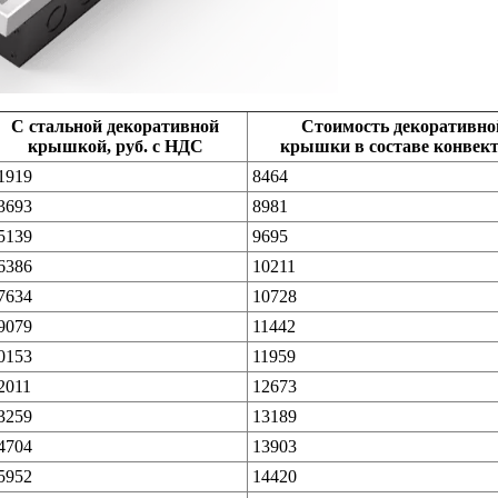
С стальной декоративной
Стоимость декоративно
крышкой, руб. с НДС
крышки в составе конвек
1919
8464
3693
8981
5139
9695
6386
10211
7634
10728
9079
11442
0153
11959
2011
12673
3259
13189
4704
13903
5952
14420