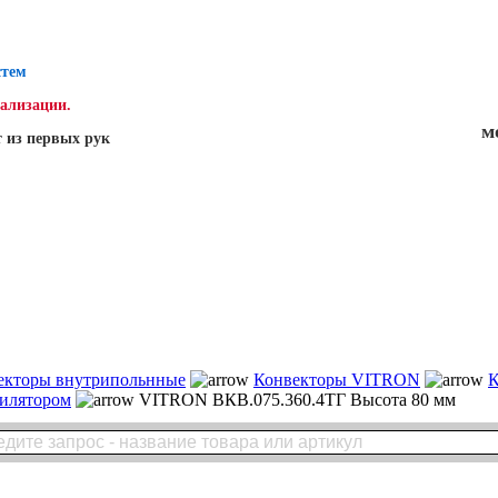
стем
нализации.
м
 из первых рук
екторы внутрипольнные
Конвекторы VITRON
К
тилятором
VITRON ВКВ.075.360.4ТГ Высота 80 мм