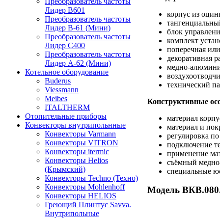
Преобразователь частоты
Лидер B601
корпус из оци
Преобразователь частоты
тангенциальный
Лидер В-61 (Мини)
блок управлени
Преобразователь частоты
комплект уста
Лидер С400
поперечная или
Преобразователь частоты
декоративная р
Лидер А-62 (Мини)
медно-алюмини
Котельное оборудование
воздухоотводчи
Buderus
технический па
Viessmann
Meibes
Конструктивные осо
ITALTHERM
Отопительные приборы
материал корпу
Конвекторы внутрипольнные
материал и пок
Конвекторы Varmann
регулировка по
Конвекторы VITRON
подключение те
Конвекторы itermic
применение мат
Конвекторы Helios
съёмный медно
(Крымский)
специальные юс
Конвекторы Techno (Техно)
Конвекторы Mohlenhoff
Модель ВКВ.080
Конвекторы HELIOS
Греющий Плинтус Savva.
Внутрипольные