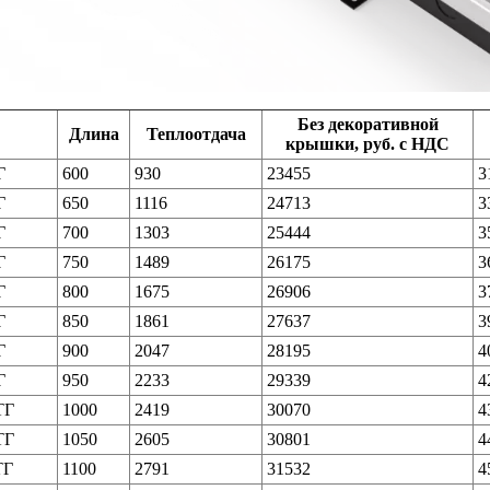
Без декоративной
Длина
Теплоотдача
крышки, руб. с НДС
Г
600
930
23455
3
Г
650
1116
24713
3
Г
700
1303
25444
3
Г
750
1489
26175
3
Г
800
1675
26906
3
Г
850
1861
27637
3
Г
900
2047
28195
4
Г
950
2233
29339
4
ТГ
1000
2419
30070
4
ТГ
1050
2605
30801
4
ТГ
1100
2791
31532
4