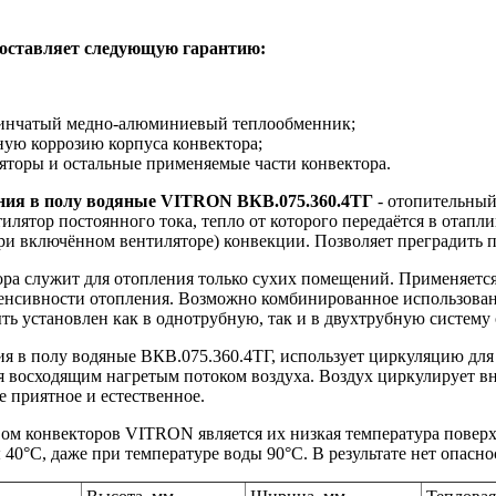
доставляет следующую гарантию:
стинчатый медно-алюминиевый теплообменник;
зную коррозию корпуса конвектора;
ляторы и остальные применяемые части конвектора.
ния в полу водяные VITRON ВКВ.075.360.4ТГ
- отопительный
илятор постоянного тока, тепло от которого передаётся в отап
ри включённом вентиляторе) конвекции. Позволяет преградить п
ра служит для отопления только сухих помещений. Применяется
енсивности отопления. Возможно комбинированное использовани
ть установлен как в однотрубную, так и в двухтрубную систему
 в полу водяные ВКВ.075.360.4ТГ, использует циркуляцию для н
я восходящим нагретым потоком воздуха. Воздух циркулирует в
е приятное и естественное.
м конвекторов VITRON является их низкая температура поверхн
 40°C, даже при температуре воды 90°C. В результате нет опасн