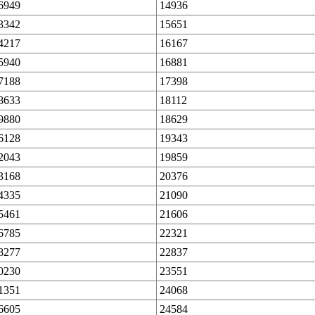
6949
14936
3342
15651
4217
16167
5940
16881
7188
17398
8633
18112
9880
18629
6128
19343
2043
19859
3168
20376
4335
21090
5461
21606
6785
22321
8277
22837
0230
23551
1351
24068
6605
24584