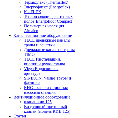
Термафлекс (Thermaflex)
Энергофлекс (Energoflex)
K - FLEX
Теплоизоляция для теплых
полов Energofloor Compact
Полимерная изоляция
Almalen
Канализационное оборудование
TECE дренажные каналы,
трапы и решетки
Дренажные каналы и трапы
TIMO
TECE Инсталляции,
кнопки и ручки смыва
Viega Водосливная
арматура
SINIKON, Valsire Трубы и
фитинги
КНС - канализационная
насосная станция
Вентиляционное оборудование
клапан кив 125
Воздушный приточный
клапан (модель КИВ 125)
Статьи