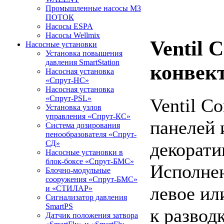
Промышленные насосы МЗ
ПОТОК
Насосы ESPA
Насосы Wellmix
Ventil 
Насосные установки
Установка повышения
давления SmartStation
конвек
Насосная установка
«Спрут-НС»
Насосная установка
«Спрут-PSL»
Ventil C
Установка узлов
управления «Спрут-КС»
панелей 
Система дозирования
пенообразователя «Спрут-
декорати
СД»
Насосные установки в
блок-боксе «Спрут-БМС»
Исполнен
Блочно-модульные
сооружения «Спрут-БМС»
левое ил
и «СТИЛАР»
Сигнализатор давления
SmartPS
к развод
Датчик положения затвора