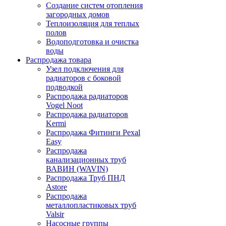
Создание систем отопления
загородных домов
Теплоизоляция для теплых
полов
Водоподготовка и очистка
воды
Распродажа товара
Узел подключения для
радиаторов с боковой
подводкой
Распродажа радиаторов
Vogel Noot
Распродажа радиаторов
Kermi
Распродажа Фитинги Pexal
Easy
Распродажа
канализационных труб
ВАВИН (WAVIN)
Распродажа Труб ПНД
Astore
Распродажа
металлопластиковых труб
Valsir
Насосные группы