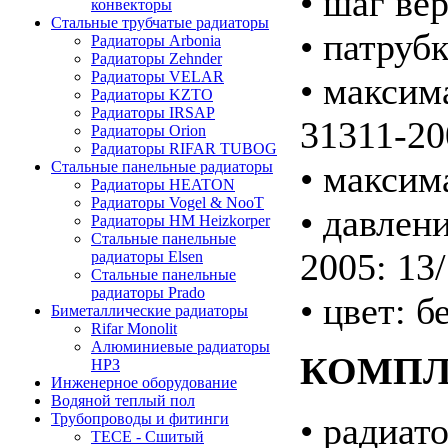
• шаг ве
конвекторы
Стальные трубчатые радиаторы
• патруб
Радиаторы Arbonia
Радиаторы Zehnder
Радиаторы VELAR
• максим
Радиаторы KZTO
Радиаторы IRSAP
31311-20
Радиаторы Orion
Радиаторы RIFAR TUBOG
• максим
Стальные панельные радиаторы
Радиаторы HEATON
Радиаторы Vogel & NooT
• давлен
Радиаторы HM Heizkorper
Стальные панельные
2005: 13/
радиаторы Elsen
Стальные панельные
радиаторы Prado
• цвет: 
Биметаллические радиаторы
Rifar Monolit
Алюминиевые радиаторы
КОМПЛ
НРЗ
Инженерное оборудование
Водяной теплый пол
• радиато
Трубопроводы и фитинги
ТЕСЕ - Сшитый