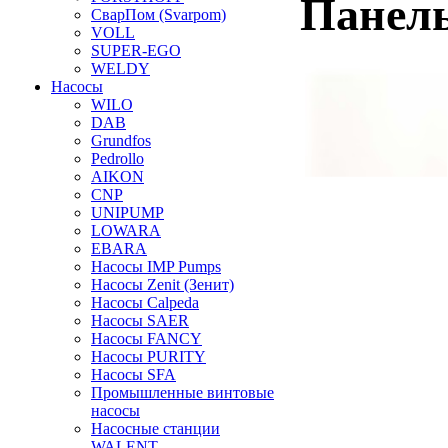
Панель
СварПом (Svarpom)
VOLL
SUPER-EGO
WELDY
Насосы
WILO
DAB
Grundfos
Pedrollo
AIKON
CNP
UNIPUMP
LOWARA
EBARA
Насосы IMP Pumps
Насосы Zenit (Зенит)
Насосы Calpeda
Насосы SAER
Насосы FANCY
Насосы PURITY
Насосы SFA
Промышленные винтовые
насосы
Насосные станции
WALENT