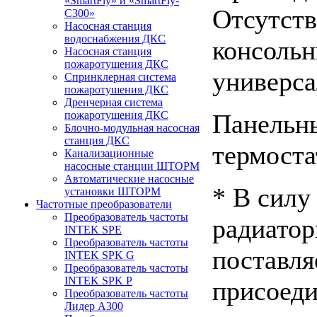
«SmartFly» и «SmartFly-
Отсутств
С300»
Насосная станция
водоснабжения ДКС
консоль
Насосная станция
пожаротушения ДКС
универс
Спринклерная система
пожаротушения ДКС
Дренчерная система
Панельн
пожаротушения ДКС
Блочно-модульная насосная
станция ДКС
термоста
Канализационные
насосные станции ШТОРМ
Автоматические насосные
* В силу
установки ШТОРМ
Частотные преобразователи
Преобразователь частоты
радиатор
INTEK SPE
Преобразователь частоты
поставля
INTEK SPK G
Преобразователь частоты
INTEK SPK P
присоеди
Преобразователь частоты
Лидер А300