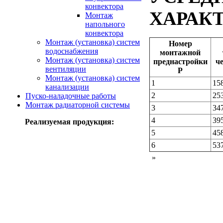
конвектора
ХАРАК
Монтаж
напольного
конвектора
Монтаж (установка) систем
Номер
водоснабжения
монтажной
Монтаж (установка) систем
преднастройки
ч
вентиляции
Р
Монтаж (установка) систем
1
15
канализации
2
25
Пуско-наладочные работы
Монтаж радиаторной системы
3
34
4
39
Реализуемая продукция:
5
45
6
53
»