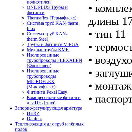
полиэтилен
• компле
ONE PLUS Трубы и
фитинги
длины 17
Thermaflex (Термафлекс)
Система труб KAN-therm
Inox
• тип 11
Система труб KAN-
therm Steel
• термос
Трубы и фитинги VIEGA
Медные трубы KME
Изолированные
• воздух
трубопроводы FLEXALEN
(Флексален)
• заглуш
Изолированные
трубопроводы
MICROFLEX
• монтаж
(Микрофлекс)
Фитинги Pexal Easy
• паспорт
Компрессионные фитинги
для ПНД труб
Запорно-регулирующая арматура
HERZ
Danfoss
Теплоизоляция для труб и тёплых
полов