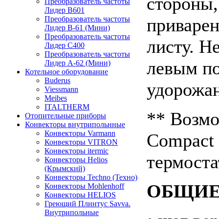
стороны,
Преобразователь частоты
Лидер B601
приваре
Преобразователь частоты
Лидер В-61 (Мини)
Преобразователь частоты
листу. H
Лидер С400
Преобразователь частоты
левым по
Лидер А-62 (Мини)
Котельное оборудование
Buderus
удорожан
Viessmann
Meibes
ITALTHERM
** Возмо
Отопительные приборы
Конвекторы внутрипольнные
Конвекторы Varmann
Compact 
Конвекторы VITRON
Конвекторы itermic
термоста
Конвекторы Helios
(Крымский)
Конвекторы Techno (Техно)
ОБЩИЕ
Конвекторы Mohlenhoff
Конвекторы HELIOS
Греющий Плинтус Savva.
Внутрипольные