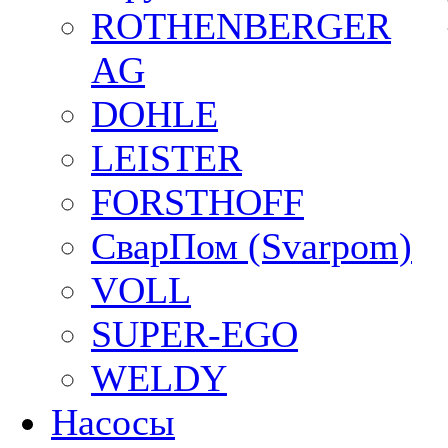
ROTHENBERGER
AG
DOHLE
LEISTER
FORSTHOFF
СварПом (Svarpom)
VOLL
SUPER-EGO
WELDY
Насосы