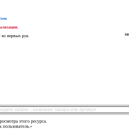
стем
нализации.
м
 из первых рук
росмотра этого ресурса.
 пользователь.»