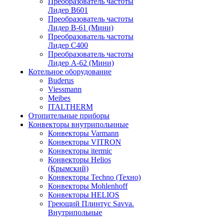
Преобразователь частоты
Лидер B601
Преобразователь частоты
Лидер В-61 (Мини)
Преобразователь частоты
Лидер С400
Преобразователь частоты
Лидер А-62 (Мини)
Котельное оборудование
Buderus
Viessmann
Meibes
ITALTHERM
Отопительные приборы
Конвекторы внутрипольнные
Конвекторы Varmann
Конвекторы VITRON
Конвекторы itermic
Конвекторы Helios
(Крымский)
Конвекторы Techno (Техно)
Конвекторы Mohlenhoff
Конвекторы HELIOS
Греющий Плинтус Savva.
Внутрипольные