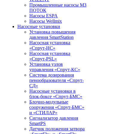
Промышленные насосы МЗ
ПОТОК
Насосы ESPA
Насосы Wellmix
Насосные установки
Установка повышения
давления SmartStation
Насосная установка
«Спрут-НС»
Насосная установка
«Спрут-PSL»
Установка узлов
управления «Спрут-КС»
Система дозирования
пенообразователя «Спрут-
СД»
Насосные установки в
блок-боксе «Спрут-БМС»
Блочно-модульные
сооружения «Спрут-БМС»
и «СТИЛАР»
Сигнализатор давления
SmartPS
Датчик положения затвора