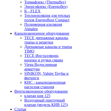
Термафлекс (Thermaflex)
Энергофлекс (Energoflex)
K - FLEX
Теплоизоляция для теплых
полов Energofloor Compact
Полимерная изоляция
Almalen
Канализационное оборудование
TECE дренажные каналы,
трапы и решетки
Дренажные каналы и трапы
TIMO
TECE Инсталляции,
кнопки и ручки смыва
Viega Водосливная
арматура
SINIKON, Valsire Трубы и
фитинги
КНС - канализационная
насосная станция
Вентиляционное оборудование
клапан кив 125
Воздушный приточный
клапан (модель КИВ 125)
Статьи