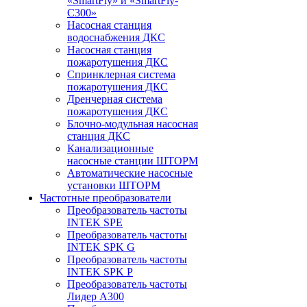
«SmartFly» и «SmartFly-
С300»
Насосная станция
водоснабжения ДКС
Насосная станция
пожаротушения ДКС
Спринклерная система
пожаротушения ДКС
Дренчерная система
пожаротушения ДКС
Блочно-модульная насосная
станция ДКС
Канализационные
насосные станции ШТОРМ
Автоматические насосные
установки ШТОРМ
Частотные преобразователи
Преобразователь частоты
INTEK SPE
Преобразователь частоты
INTEK SPK G
Преобразователь частоты
INTEK SPK P
Преобразователь частоты
Лидер А300