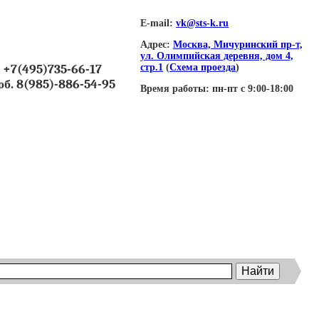
E-mail:
vk@sts-k.ru
Адрес:
Москва, Мичуринский пр-т,
ул. Олимпийская деревня, дом 4,
+7(495)735-66-17
стр.1
(
Схема проезда
)
об. 8(985)-886-54-95
Время работы:
пн-пт с 9:00-18:00