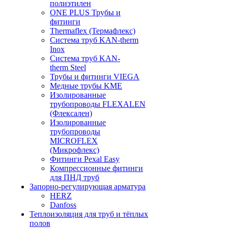
полиэтилен
ONE PLUS Трубы и
фитинги
Thermaflex (Термафлекс)
Система труб KAN-therm
Inox
Система труб KAN-
therm Steel
Трубы и фитинги VIEGA
Медные трубы KME
Изолированные
трубопроводы FLEXALEN
(Флексален)
Изолированные
трубопроводы
MICROFLEX
(Микрофлекс)
Фитинги Pexal Easy
Компрессионные фитинги
для ПНД труб
Запорно-регулирующая арматура
HERZ
Danfoss
Теплоизоляция для труб и тёплых
полов