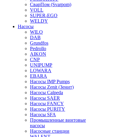
СварПом (Svarpom)
VOLL
SUPER-EGO
WELDY
Насосы
WILO
DAB
Grundfos
Pedrollo
AIKON
CNP
UNIPUMP
LOWARA
EBARA
Насосы IMP Pumps
Насосы Zenit (Зенит)
Насосы Calpeda
Насосы SAER
Насосы FANCY
Насосы PURITY
Насосы SFA
Промышленные винтовые
насосы
Насосные станции
WALENT