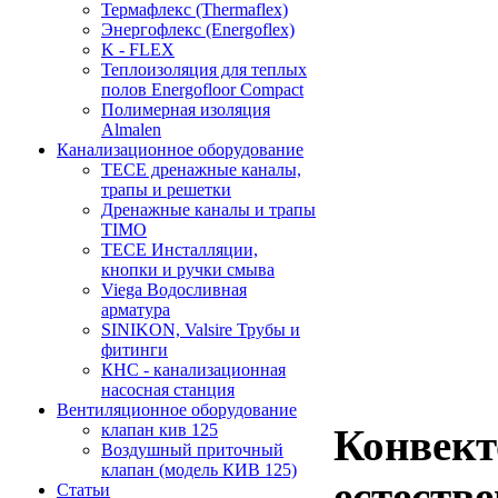
Термафлекс (Thermaflex)
Энергофлекс (Energoflex)
K - FLEX
Теплоизоляция для теплых
полов Energofloor Compact
Полимерная изоляция
Almalen
Канализационное оборудование
TECE дренажные каналы,
трапы и решетки
Дренажные каналы и трапы
TIMO
TECE Инсталляции,
кнопки и ручки смыва
Viega Водосливная
арматура
SINIKON, Valsire Трубы и
фитинги
КНС - канализационная
насосная станция
Вентиляционное оборудование
клапан кив 125
Конвект
Воздушный приточный
клапан (модель КИВ 125)
естеств
Статьи