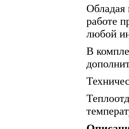
Обладая 
работе п
любой ин
В компле
дополнит
Техничес
Теплоотд
температ
Описани