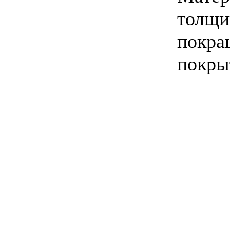
толщи
покра
покры