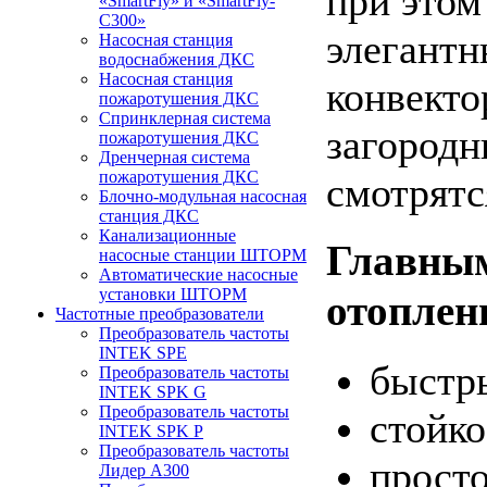
при этом
«SmartFly» и «SmartFly-
С300»
элегантн
Насосная станция
водоснабжения ДКС
Насосная станция
конвекто
пожаротушения ДКС
Спринклерная система
загородн
пожаротушения ДКС
Дренчерная система
пожаротушения ДКС
смотрятс
Блочно-модульная насосная
станция ДКС
Канализационные
Главным
насосные станции ШТОРМ
Автоматические насосные
установки ШТОРМ
отоплен
Частотные преобразователи
Преобразователь частоты
INTEK SPE
быстр
Преобразователь частоты
INTEK SPK G
Преобразователь частоты
стойко
INTEK SPK P
Преобразователь частоты
просто
Лидер А300