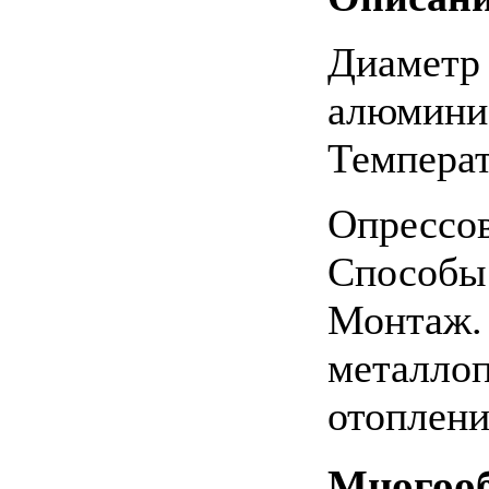
Диаметр 
алюминие
Температ
Опрессов
Способы 
Монтаж. 
металлоп
отоплени
Многооб