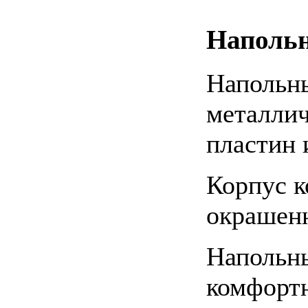
Напольн
Напольны
металлич
пластин 
Корпус к
окрашенн
Напольны
комфортн