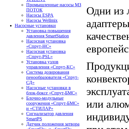
Промышленные насосы МЗ
Одни из 
ПОТОК
Насосы ESPA
адаптеры
Насосы Wellmix
Насосные установки
Установка повышения
качестве
давления SmartStation
Насосная установка
европейс
«Спрут-НС»
Насосная установка
«Спрут-PSL»
Установка узлов
Продукци
управления «Спрут-КС»
Система дозирования
конвекто
пенообразователя «Спрут-
СД»
эксплуат
Насосные установки в
блок-боксе «Спрут-БМС»
Блочно-модульные
или алюм
сооружения «Спрут-БМС»
и «СТИЛАР»
индивиду
Сигнализатор давления
SmartPS
Датчик положения затвора