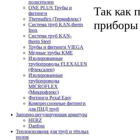
полиэтилен
Так как 
ONE PLUS Трубы и
фитинги
Thermaflex (Термафлекс)
приборы
Система труб KAN-therm
Inox
Система труб KAN-
therm Steel
Трубы и фитинги VIEGA
Медные трубы KME
Изолированные
трубопроводы FLEXALEN
(Флексален)
Изолированные
трубопроводы
MICROFLEX
(Микрофлекс)
Фитинги Pexal Easy
Компрессионные фитинги
для ПНД труб
Запорно-регулирующая арматура
HERZ
Danfoss
Теплоизоляция для труб и тёплых
полов