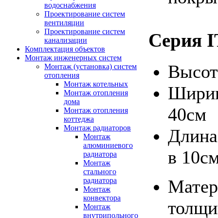
водоснабжения
Проектирование систем
вентиляции
Проектирование систем
Серия I
канализации
Комплектация объектов
Монтаж инженерных систем
Высот
Монтаж (установка) систем
отопления
Монтаж котельных
Ширин
Монтаж отопления
дома
40см
Монтаж отопления
коттеджа
Монтаж радиаторов
Длина
Монтаж
алюминиевого
в 10с
радиатора
Монтаж
стального
радиатора
Матер
Монтаж
конвектора
толщи
Монтаж
внутрипольного