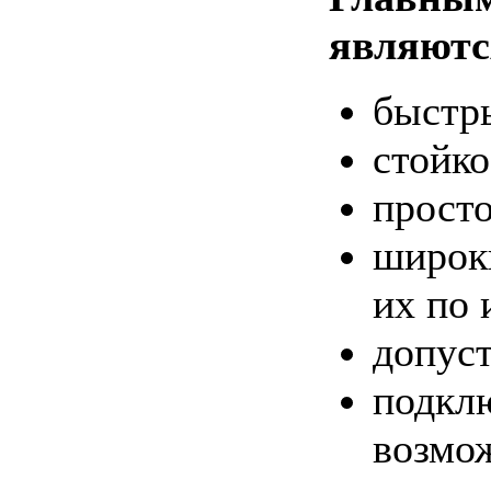
являютс
быстр
стойко
просто
широки
их по
допуст
подкл
возмож