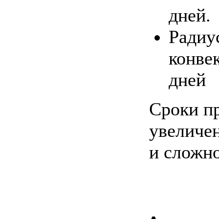
дней.
Радиу
конве
дней
Сроки п
увеличен
и сложно