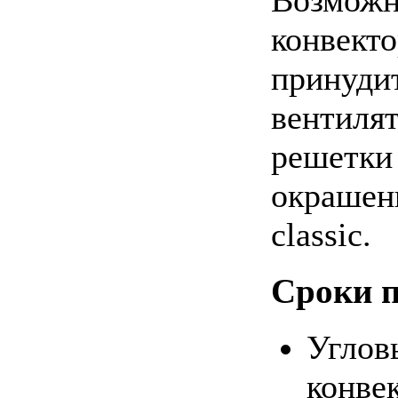
Возможн
конвекто
принудит
вентиля
решетки
окрашен
classic.
Сроки п
Углов
конве