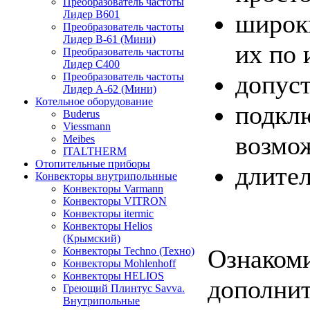
Преобразователь частоты
Лидер B601
широки
Преобразователь частоты
Лидер В-61 (Мини)
их по
Преобразователь частоты
Лидер С400
допуст
Преобразователь частоты
Лидер А-62 (Мини)
Котельное оборудование
подкл
Buderus
Viessmann
возмож
Meibes
ITALTHERM
Отопительные приборы
длите
Конвекторы внутрипольнные
Конвекторы Varmann
Конвекторы VITRON
Конвекторы itermic
Конвекторы Helios
(Крымский)
Ознакоми
Конвекторы Techno (Техно)
Конвекторы Mohlenhoff
Конвекторы HELIOS
дополни
Греющий Плинтус Savva.
Внутрипольные