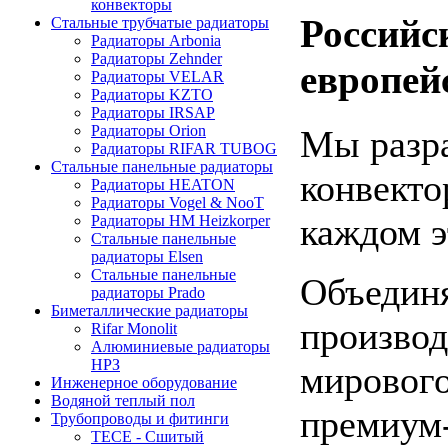
конвекторы
Российс
Стальные трубчатые радиаторы
Радиаторы Arbonia
Радиаторы Zehnder
европей
Радиаторы VELAR
Радиаторы KZTO
Радиаторы IRSAP
Радиаторы Orion
Мы разра
Радиаторы RIFAR TUBOG
Стальные панельные радиаторы
конвекто
Радиаторы HEATON
Радиаторы Vogel & NooT
каждом э
Радиаторы HM Heizkorper
Стальные панельные
радиаторы Elsen
Стальные панельные
Объедин
радиаторы Prado
Биметаллические радиаторы
производ
Rifar Monolit
Алюминиевые радиаторы
НРЗ
мирового
Инженерное оборудование
Водяной теплый пол
премиум-
Трубопроводы и фитинги
ТЕСЕ - Сшитый