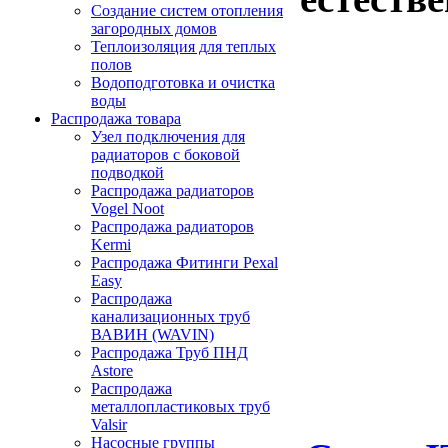
Создание систем отопления
загородных домов
Теплоизоляция для теплых
полов
Водоподготовка и очистка
воды
Распродажа товара
Узел подключения для
радиаторов с боковой
подводкой
Распродажа радиаторов
Vogel Noot
Распродажа радиаторов
Kermi
Распродажа Фитинги Pexal
Easy
Распродажа
канализационных труб
ВАВИН (WAVIN)
Распродажа Труб ПНД
Astore
Распродажа
металлопластиковых труб
Valsir
Насосные группы