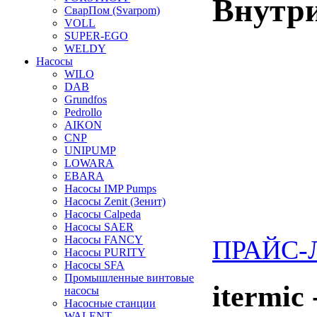
Внутри
СварПом (Svarpom)
VOLL
SUPER-EGO
WELDY
Насосы
WILO
DAB
Grundfos
Pedrollo
AIKON
CNP
UNIPUMP
LOWARA
EBARA
Насосы IMP Pumps
Насосы Zenit (Зенит)
Насосы Calpeda
Насосы SAER
Насосы FANCY
ПРАЙС-ЛИ
Насосы PURITY
Насосы SFA
Промышленные винтовые
itermic
насосы
Насосные станции
WALENT