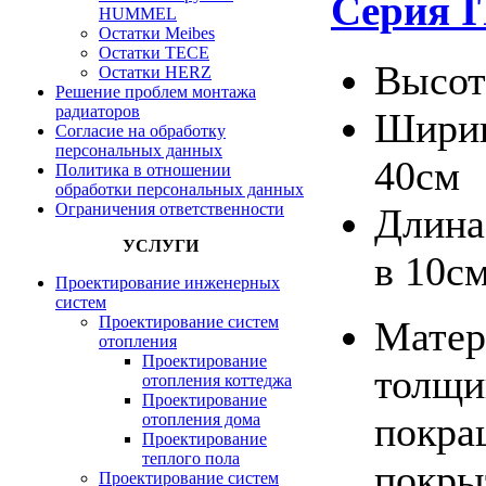
Серия 
HUMMEL
Остатки Meibes
Остатки ТЕСЕ
Высот
Остатки HERZ
Решение проблем монтажа
радиаторов
Ширин
Согласие на обработку
персональных данных
40см
Политика в отношении
обработки персональных данных
Ограничения ответственности
Длина
УСЛУГИ
в 10с
Проектирование инженерных
систем
Проектирование систем
Матер
отопления
Проектирование
толщи
отопления коттеджа
Проектирование
покра
отопления дома
Проектирование
теплого пола
покры
Проектирование систем