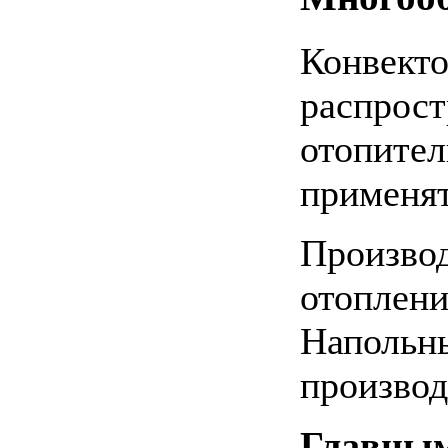
Конвекто
распрост
отопител
применят
Производ
отоплени
Напольны
производ
Главным