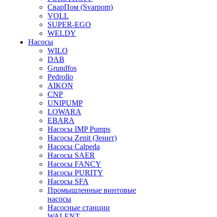
СварПом (Svarpom)
VOLL
SUPER-EGO
WELDY
Насосы
WILO
DAB
Grundfos
Pedrollo
AIKON
CNP
UNIPUMP
LOWARA
EBARA
Насосы IMP Pumps
Насосы Zenit (Зенит)
Насосы Calpeda
Насосы SAER
Насосы FANCY
Насосы PURITY
Насосы SFA
Промышленные винтовые
насосы
Насосные станции
WALENT