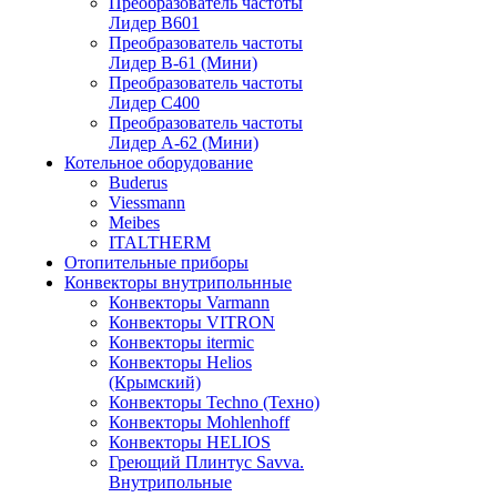
Преобразователь частоты
Лидер B601
Преобразователь частоты
Лидер В-61 (Мини)
Преобразователь частоты
Лидер С400
Преобразователь частоты
Лидер А-62 (Мини)
Котельное оборудование
Buderus
Viessmann
Meibes
ITALTHERM
Отопительные приборы
Конвекторы внутрипольнные
Конвекторы Varmann
Конвекторы VITRON
Конвекторы itermic
Конвекторы Helios
(Крымский)
Конвекторы Techno (Техно)
Конвекторы Mohlenhoff
Конвекторы HELIOS
Греющий Плинтус Savva.
Внутрипольные