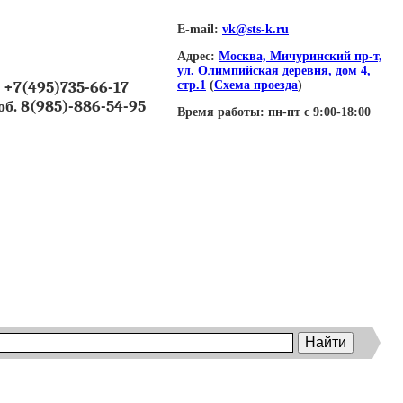
E-mail:
vk@sts-k.ru
Адрес:
Москва, Мичуринский пр-т,
ул. Олимпийская деревня, дом 4,
+7(495)735-66-17
стр.1
(
Схема проезда
)
об. 8(985)-886-54-95
Время работы:
пн-пт с 9:00-18:00