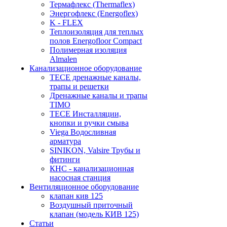
Термафлекс (Thermaflex)
Энергофлекс (Energoflex)
K - FLEX
Теплоизоляция для теплых
полов Energofloor Compact
Полимерная изоляция
Almalen
Канализационное оборудование
TECE дренажные каналы,
трапы и решетки
Дренажные каналы и трапы
TIMO
TECE Инсталляции,
кнопки и ручки смыва
Viega Водосливная
арматура
SINIKON, Valsire Трубы и
фитинги
КНС - канализационная
насосная станция
Вентиляционное оборудование
клапан кив 125
Воздушный приточный
клапан (модель КИВ 125)
Статьи