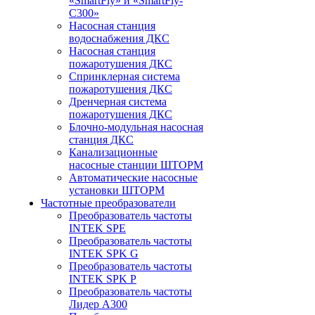
«SmartFly» и «SmartFly-
С300»
Насосная станция
водоснабжения ДКС
Насосная станция
пожаротушения ДКС
Спринклерная система
пожаротушения ДКС
Дренчерная система
пожаротушения ДКС
Блочно-модульная насосная
станция ДКС
Канализационные
насосные станции ШТОРМ
Автоматические насосные
установки ШТОРМ
Частотные преобразователи
Преобразователь частоты
INTEK SPE
Преобразователь частоты
INTEK SPK G
Преобразователь частоты
INTEK SPK P
Преобразователь частоты
Лидер А300