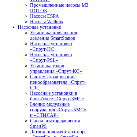
Промышленные насосы МЗ
ПОТОК
Насосы ESPA
Насосы Wellmix
Насосные установки
Установка повышения
давления SmartStation
Насосная установка
«Спрут-НС»
Насосная установка
«Спрут-PSL»
Установка узлов
управления «Спрут-КС»
Система дозирования
пенообразователя «Спрут-
СД»
Насосные установки в
блок-боксе «Спрут-БМС»
Блочно-модульные
сооружения «Спрут-БМС»
и «СТИЛАР»
Сигнализатор давления
SmartPS
Датчик положения затвора