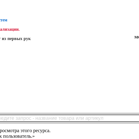
стем
нализации.
м
 из первых рук
росмотра этого ресурса.
 пользователь.»