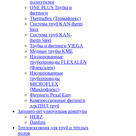
полиэтилен
ONE PLUS Трубы и
фитинги
Thermaflex (Термафлекс)
Система труб KAN-therm
Inox
Система труб KAN-
therm Steel
Трубы и фитинги VIEGA
Медные трубы KME
Изолированные
трубопроводы FLEXALEN
(Флексален)
Изолированные
трубопроводы
MICROFLEX
(Микрофлекс)
Фитинги Pexal Easy
Компрессионные фитинги
для ПНД труб
Запорно-регулирующая арматура
HERZ
Danfoss
Теплоизоляция для труб и тёплых
полов