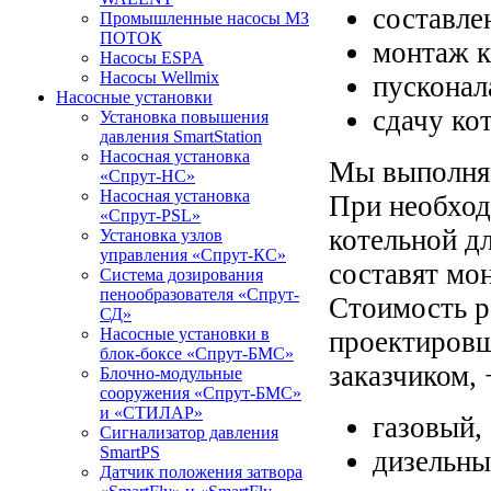
составле
Промышленные насосы МЗ
ПОТОК
монтаж к
Насосы ESPA
Насосы Wellmix
пусконал
Насосные установки
сдачу ко
Установка повышения
давления SmartStation
Насосная установка
Мы выполняе
«Спрут-НС»
Насосная установка
При необход
«Спрут-PSL»
котельной дл
Установка узлов
управления «Спрут-КС»
составят мо
Система дозирования
пенообразователя «Спрут-
Стоимость р
СД»
Насосные установки в
проектировщ
блок-боксе «Спрут-БМС»
заказчиком, 
Блочно-модульные
сооружения «Спрут-БМС»
и «СТИЛАР»
газовый,
Сигнализатор давления
SmartPS
дизельны
Датчик положения затвора