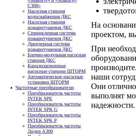
электрич
«SmartFly» и «SmartFly-
С300»
твердото
Насосная станция
водоснабжения ДКС
Насосная станция
На основани
пожаротушения ДКС
проектом, вы
Спринклерная система
пожаротушения ДКС
Дренчерная система
При необход
пожаротушения ДКС
Блочно-модульная насосная
оборудован
станция ДКС
производите
Канализационные
насосные станции ШТОРМ
наши сотруд
Автоматические насосные
установки ШТОРМ
Они отлично
Частотные преобразователи
Преобразователь частоты
выполнят мо
INTEK SPE
надежности.
Преобразователь частоты
INTEK SPK G
Преобразователь частоты
INTEK SPK P
Преобразователь частоты
Лидер А300