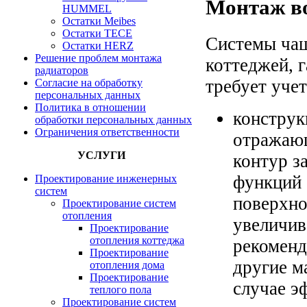
Монтаж в
HUMMEL
Остатки Meibes
Остатки ТЕСЕ
Системы чащ
Остатки HERZ
Решение проблем монтажа
коттеджей, 
радиаторов
требует уче
Согласие на обработку
персональных данных
Политика в отношении
конструк
обработки персональных данных
Ограничения ответственности
отражающ
УСЛУГИ
контур з
функций 
Проектирование инженерных
систем
поверхно
Проектирование систем
отопления
увеличив
Проектирование
отопления коттеджа
рекоменд
Проектирование
другие м
отопления дома
Проектирование
случае э
теплого пола
Проектирование систем