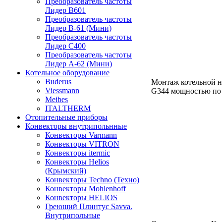
Преобразователь частоты
Лидер B601
Преобразователь частоты
Лидер В-61 (Мини)
Преобразователь частоты
Лидер С400
Преобразователь частоты
Лидер А-62 (Мини)
Котельное оборудование
Buderus
Монтаж котельной на
Viessmann
G344 мощностью по
Meibes
ITALTHERM
Отопительные приборы
Конвекторы внутрипольнные
Конвекторы Varmann
Конвекторы VITRON
Конвекторы itermic
Конвекторы Helios
(Крымский)
Конвекторы Techno (Техно)
Конвекторы Mohlenhoff
Конвекторы HELIOS
Греющий Плинтус Savva.
Внутрипольные