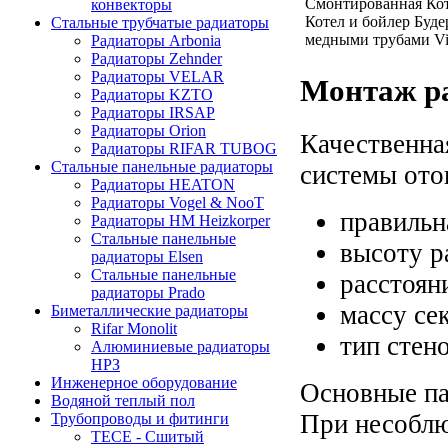
Смонтированная Кот
конвекторы
Котел и бойлер Будер
Стальные трубчатые радиаторы
медными трубами Vi
Радиаторы Arbonia
Радиаторы Zehnder
Радиаторы VELAR
Монтаж ра
Радиаторы KZTO
Радиаторы IRSAP
Радиаторы Orion
Качественна
Радиаторы RIFAR TUBOG
Стальные панельные радиаторы
системы ото
Радиаторы HEATON
Радиаторы Vogel & NooT
правильн
Радиаторы HM Heizkorper
Стальные панельные
высоту р
радиаторы Elsen
Стальные панельные
расстоян
радиаторы Prado
массу се
Биметаллические радиаторы
Rifar Monolit
тип стено
Алюминиевые радиаторы
НРЗ
Инженерное оборудование
Основные па
Водяной теплый пол
При несоблю
Трубопроводы и фитинги
ТЕСЕ - Сшитый