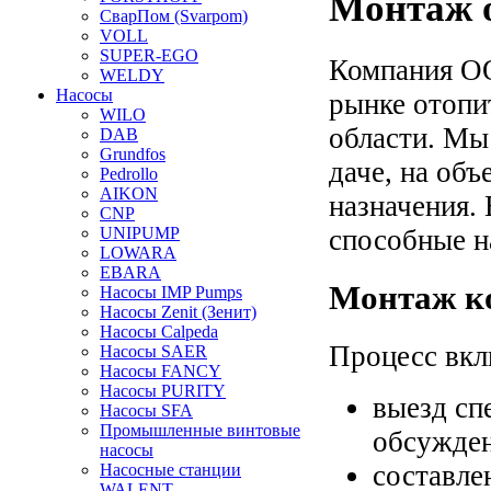
Монтаж 
СварПом (Svarpom)
VOLL
SUPER-EGO
Компания ОО
WELDY
Насосы
рынке отопи
WILO
области. Мы
DAB
Grundfos
даче, на об
Pedrollo
AIKON
назначения.
CNP
способные н
UNIPUMP
LOWARA
EBARA
Монтаж к
Насосы IMP Pumps
Насосы Zenit (Зенит)
Насосы Calpeda
Процесс вкл
Насосы SAER
Насосы FANCY
Насосы PURITY
выезд сп
Насосы SFA
Промышленные винтовые
обсужден
насосы
составле
Насосные станции
WALENT