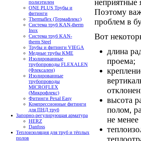
неприятные я
полиэтилен
ONE PLUS Трубы и
Поэтому важ
фитинги
Thermaflex (Термафлекс)
проблем в б
Система труб KAN-therm
Inox
Вот некотор
Система труб KAN-
therm Steel
Трубы и фитинги VIEGA
длина ра
Медные трубы KME
Изолированные
проема;
трубопроводы FLEXALEN
креплени
(Флексален)
Изолированные
вертикал
трубопроводы
MICROFLEX
отклонен
(Микрофлекс)
высота р
Фитинги Pexal Easy
Компрессионные фитинги
полом, р
для ПНД труб
Запорно-регулирующая арматура
не менее
HERZ
Danfoss
теплоизо
Теплоизоляция для труб и тёплых
теплоот
полов