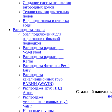
Создание систем отопления
загородных домов
Теплоизоляция для теплых
полов
Водоподготовка и очистка
воды
Распродажа товара
Узел подключения для
радиаторов с боковой
подводкой
Распродажа радиаторов
Vogel Noot
Распродажа радиаторов
Kermi
Распродажа Фитинги Pexal
Easy
Распродажа
канализационных труб
ВАВИН (WAVIN)
Распродажа Труб ПНД
Стальной панельн
Astore
no
Распродажа
металлопластиковых труб
Valsir
Насосные группы