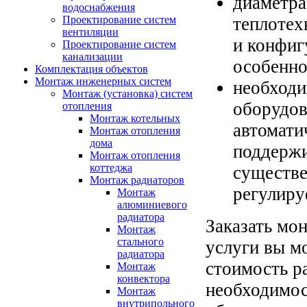
диаметра
водоснабжения
Проектирование систем
теплотех
вентиляции
и конфиг
Проектирование систем
канализации
особенно
Комплектация объектов
Монтаж инженерных систем
необходи
Монтаж (установка) систем
оборудов
отопления
Монтаж котельных
автомати
Монтаж отопления
дома
поддержи
Монтаж отопления
коттеджа
существе
Монтаж радиаторов
регулиру
Монтаж
алюминиевого
радиатора
Заказать мо
Монтаж
стального
услуги вы м
радиатора
стоимость р
Монтаж
конвектора
необходимос
Монтаж
внутрипольного