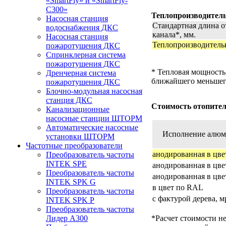
«SmartFly» и «SmartFly-
С300»
Теплопроизводитель
Насосная станция
Стандартная длина о
водоснабжения ДКС
канала*, мм.
Насосная станция
Теплопроизводительн
пожаротушения ДКС
Спринклерная система
пожаротушения ДКС
* Тепловая мощность
Дренчерная система
ближайшего меньшего
пожаротушения ДКС
Блочно-модульная насосная
станция ДКС
Стоимость отопител
Канализационные
насосные станции ШТОРМ
Автоматические насосные
Исполнение алюм
установки ШТОРМ
Частотные преобразователи
анодированная в цв
Преобразователь частоты
INTEK SPE
анодированная в цве
Преобразователь частоты
анодированная в цве
INTEK SPK G
в цвет по RAL
Преобразователь частоты
с фактурой дерева, м
INTEK SPK P
Преобразователь частоты
Лидер А300
*Расчет стоимости н