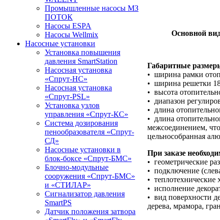
Промышленные насосы МЗ
ПОТОК
Насосы ESPA
Основной ви
Насосы Wellmix
Насосные установки
Установка повышения
давления SmartStation
Габаритные размеры 
Насосная установка
• ширина рамки отоп
«Спрут-НС»
• ширина решетки 18
Насосная установка
• высота отопительно
«Спрут-PSL»
• диапазон регулиров
Установка узлов
• длина отопительног
управления «Спрут-КС»
• длина отопительно
Система дозирования
межсоединением, что 
пенообразователя «Спрут-
цельнособранная алю
СД»
Насосные установки в
При заказе необходи
блок-боксе «Спрут-БМС»
• геометрические раз
Блочно-модульные
• подключение (слева
сооружения «Спрут-БМС»
• теплотехнические 
и «СТИЛАР»
• исполнение декора
Сигнализатор давления
• вид поверхности д
SmartPS
дерева, мрамора, гран
Датчик положения затвора