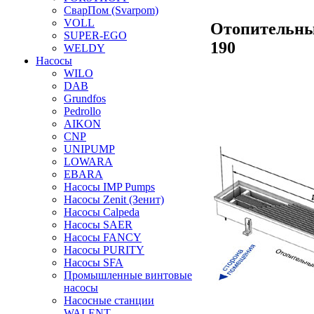
СварПом (Svarpom)
VOLL
Отопительны
SUPER-EGO
190
WELDY
Насосы
WILO
DAB
Grundfos
Pedrollo
AIKON
CNP
UNIPUMP
LOWARA
EBARA
Насосы IMP Pumps
Насосы Zenit (Зенит)
Насосы Calpeda
Насосы SAER
Насосы FANCY
Насосы PURITY
Насосы SFA
Промышленные винтовые
насосы
Насосные станции
WALENT