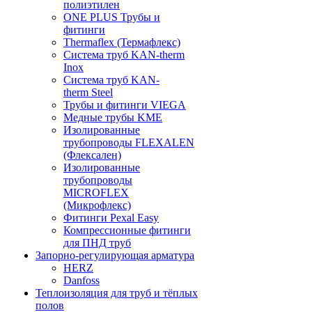
полиэтилен
ONE PLUS Трубы и
фитинги
Thermaflex (Термафлекс)
Система труб KAN-therm
Inox
Система труб KAN-
therm Steel
Трубы и фитинги VIEGA
Медные трубы KME
Изолированные
трубопроводы FLEXALEN
(Флексален)
Изолированные
трубопроводы
MICROFLEX
(Микрофлекс)
Фитинги Pexal Easy
Компрессионные фитинги
для ПНД труб
Запорно-регулирующая арматура
HERZ
Danfoss
Теплоизоляция для труб и тёплых
полов