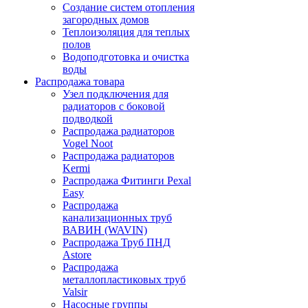
Создание систем отопления
загородных домов
Теплоизоляция для теплых
полов
Водоподготовка и очистка
воды
Распродажа товара
Узел подключения для
радиаторов с боковой
подводкой
Распродажа радиаторов
Vogel Noot
Распродажа радиаторов
Kermi
Распродажа Фитинги Pexal
Easy
Распродажа
канализационных труб
ВАВИН (WAVIN)
Распродажа Труб ПНД
Astore
Распродажа
металлопластиковых труб
Valsir
Насосные группы