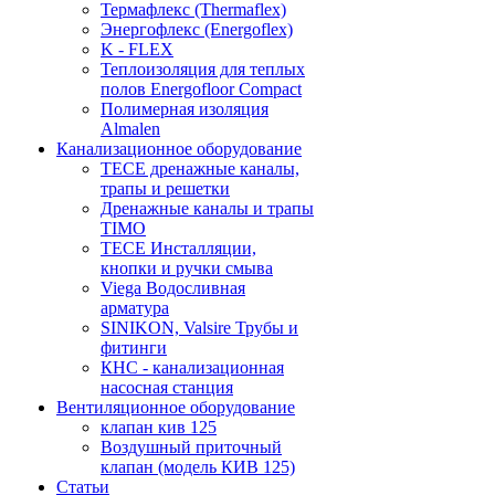
Термафлекс (Thermaflex)
Энергофлекс (Energoflex)
K - FLEX
Теплоизоляция для теплых
полов Energofloor Compact
Полимерная изоляция
Almalen
Канализационное оборудование
TECE дренажные каналы,
трапы и решетки
Дренажные каналы и трапы
TIMO
TECE Инсталляции,
кнопки и ручки смыва
Viega Водосливная
арматура
SINIKON, Valsire Трубы и
фитинги
КНС - канализационная
насосная станция
Вентиляционное оборудование
клапан кив 125
Воздушный приточный
клапан (модель КИВ 125)
Статьи