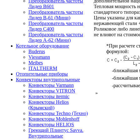
Преобразователь частоты
дополнительной нац
Лидер B601
Тепловая мощность 
Преобразователь частоты
стандартного типора
Лидер В-61 (Мини)
Цены указаны для ка
Преобразователь частоты
нержавеющей стали 
Лидер С400
Роликовое либо лине
Преобразователь частоты
не влияют на стоимос
Лидер А-62 (Мини)
Котельное оборудование
*При расчете с
Buderus
формулой:
Viessmann
Meibes
ITALTHERM
-ближайшая м
Отопительные приборы
-ближайшая м
Конвекторы внутрипольнные
Конвекторы Varmann
-рассчитывае
Конвекторы VITRON
»
Конвекторы itermic
Конвекторы Helios
(Крымский)
Конвекторы Techno (Техно)
Конвекторы Mohlenhoff
Конвекторы HELIOS
Греющий Плинтус Savva.
Внутрипольные