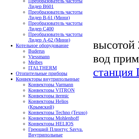
Преобразователь частоты
Лидер B601
Преобразователь частоты
Лидер В-61 (Мини)
Преобразователь частоты
Лидер С400
Преобразователь частоты
Лидер А-62 (Мини)
высотой 
Котельное оборудование
Buderus
вод прим
Viessmann
Meibes
ITALTHERM
станция
Отопительные приборы
Конвекторы внутрипольнные
Конвекторы Varmann
Конвекторы VITRON
Конвекторы itermic
Конвекторы Helios
(Крымский)
Конвекторы Techno (Техно)
Конвекторы Mohlenhoff
Конвекторы HELIOS
Греющий Плинтус Savva.
Внутрипольные