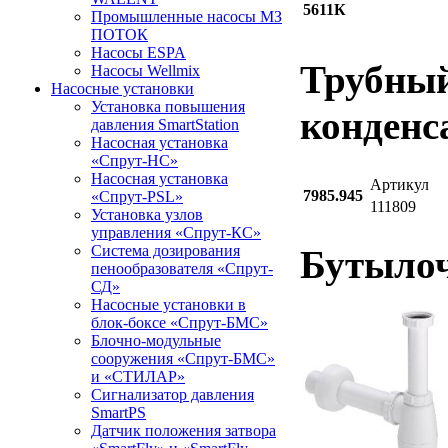
5611К
Промышленные насосы МЗ
ПОТОК
Насосы ESPA
Трубный
Насосы Wellmix
Насосные установки
Установка повышения
конденса
давления SmartStation
Насосная установка
«Спрут-НС»
Насосная установка
Артикул
7985.945
«Спрут-PSL»
111809
Установка узлов
управления «Спрут-КС»
Система дозирования
Бутылоч
пенообразователя «Спрут-
СД»
Насосные установки в
блок-боксе «Спрут-БМС»
Блочно-модульные
сооружения «Спрут-БМС»
и «СТИЛАР»
Сигнализатор давления
SmartPS
Датчик положения затвора