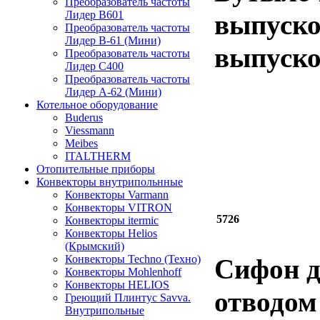
Преобразователь частоты
Лидер B601
выпуско
Преобразователь частоты
Лидер В-61 (Мини)
выпуско
Преобразователь частоты
Лидер С400
Преобразователь частоты
Лидер А-62 (Мини)
Котельное оборудование
Buderus
Viessmann
Meibes
ITALTHERM
Отопительные приборы
Конвекторы внутрипольнные
Конвекторы Varmann
Конвекторы VITRON
5726
Конвекторы itermic
Конвекторы Helios
(Крымский)
Конвекторы Techno (Техно)
Сифон д
Конвекторы Mohlenhoff
Конвекторы HELIOS
отводом 
Греющий Плинтус Savva.
Внутрипольные