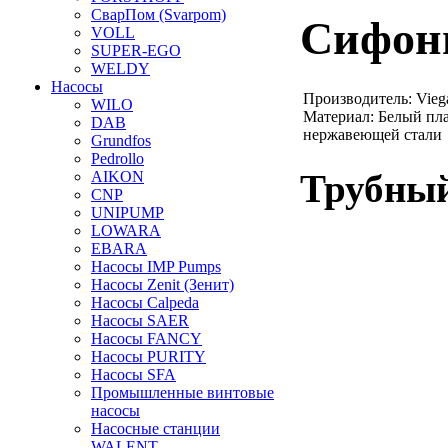
СварПом (Svarpom)
Сифоны
VOLL
SUPER-EGO
WELDY
Насосы
Производитель: Vieg
WILO
Материал: Белый пла
DAB
нержавеющей стали
Grundfos
Pedrollo
Трубный
AIKON
CNP
UNIPUMP
LOWARA
EBARA
Насосы IMP Pumps
Насосы Zenit (Зенит)
Насосы Calpeda
Насосы SAER
Насосы FANCY
Насосы PURITY
Насосы SFA
Промышленные винтовые
насосы
Насосные станции
WALENT