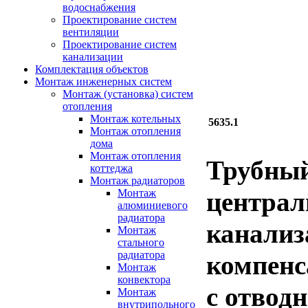
водоснабжения
Проектирование систем
вентиляции
Проектирование систем
канализации
Комплектация объектов
Монтаж инженерных систем
Монтаж (установка) систем
отопления
Монтаж котельных
5635.1
Монтаж отопления
дома
Монтаж отопления
Трубный
коттеджа
Монтаж радиаторов
централ
Монтаж
алюминиевого
радиатора
канализ
Монтаж
стального
радиатора
компенс
Монтаж
конвектора
с отвод
Монтаж
внутрипольного