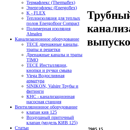
Термафлекс (Thermaflex)
Энергофлекс (Energoflex)
Трубный
K - FLEX
Теплоизоляция для теплых
полов Energofloor Compact
канализ
Полимерная изоляция
Almalen
выпуско
Канализационное оборудование
TECE дренажные каналы,
трапы и решетки
Дренажные каналы и трапы
TIMO
TECE Инсталляции,
кнопки и ручки смыва
Viega Водосливная
арматура
SINIKON, Valsire Трубы и
фитинги
КНС - канализационная
насосная станция
Вентиляционное оборудование
клапан кив 125
Воздушный приточный
клапан (модель КИВ 125)
Статьи
7985.15