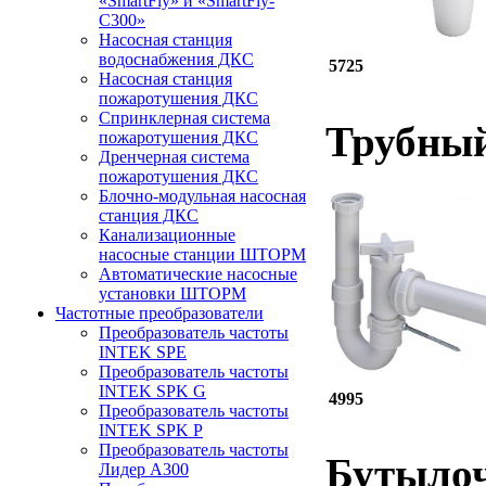
«SmartFly» и «SmartFly-
С300»
Насосная станция
водоснабжения ДКС
5725
Насосная станция
пожаротушения ДКС
Спринклерная система
Трубный
пожаротушения ДКС
Дренчерная система
пожаротушения ДКС
Блочно-модульная насосная
станция ДКС
Канализационные
насосные станции ШТОРМ
Автоматические насосные
установки ШТОРМ
Частотные преобразователи
Преобразователь частоты
INTEK SPE
Преобразователь частоты
INTEK SPK G
4995
Преобразователь частоты
INTEK SPK P
Преобразователь частоты
Бутылоч
Лидер А300