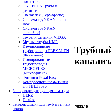
полиэтилен
ONE PLUS Трубы и
фитинги
Thermaflex (Термафлекс)
Система труб KAN-therm
Inox
Система труб KAN-
therm Steel
Трубы и фитинги VIEGA
Медные трубы KME
Изолированные
Трубный
трубопроводы FLEXALEN
(Флексален)
канализ
Изолированные
трубопроводы
MICROFLEX
(Микрофлекс)
Фитинги Pexal Easy
Компрессионные фитинги
для ПНД труб
Запорно-регулирующая арматура
HERZ
Danfoss
Теплоизоляция для труб и тёплых
7985.10
полов