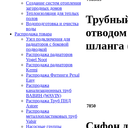
Создание систем отопления
загородных домов
Теплоизоляция для теплых
Трубный
полов
Водоподготовка и очистка
отводом
воды
Распродажа товара
Узел подключения для
шланга 
радиаторов с боковой
подводкой
Распродажа радиаторов
Vogel Noot
Распродажа радиаторов
Kermi
Распродажа Фитинги Pexal
Easy
Распродажа
канализационных труб
ВАВИН (WAVIN)
Распродажа Труб ПНД
Astore
7850
Распродажа
металлопластиковых труб
Valsir
Сифон д
Насосные группы