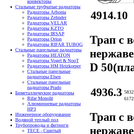
конвекторы
Стальные трубчатые радиаторы
4914.10
Радиаторы Arbonia
Радиаторы Zehnder
Радиаторы VELAR
Радиаторы KZTO
Радиаторы IRSAP
Трап с 
Радиаторы Orion
Радиаторы RIFAR TUBOG
нержаве
Стальные панельные радиаторы
Радиаторы HEATON
Радиаторы Vogel & NooT
D 50(пл
Радиаторы HM Heizkorper
Стальные панельные
радиаторы Elsen
Стальные панельные
радиаторы Prado
4936.3
5832
Биметаллические радиаторы
Rifar Monolit
6172
Алюминиевые радиаторы
НРЗ
Трап с 
Инженерное оборудование
Водяной теплый пол
Трубопроводы и фитинги
нержаве
ТЕСЕ - Сшитый