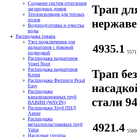
Создание систем отопления
Трап дл
загородных домов
Теплоизоляция для теплых
нержаве
полов
Водоподготовка и очистка
воды
Распродажа товара
Узел подключения для
4935.1
радиаторов с боковой
5571
подводкой
Распродажа радиаторов
Vogel Noot
Распродажа радиаторов
Трап бе
Kermi
Распродажа Фитинги Pexal
насадко
Easy
Распродажа
канализационных труб
стали 94
ВАВИН (WAVIN)
Распродажа Труб ПНД
Astore
Распродажа
4921.4
металлопластиковых труб
Valsir
5569
Насосные группы