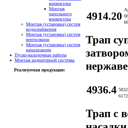
конвектора
Монтаж
А
4914.20
напольного
6
конвектора
6
Монтаж (установка) систем
водоснабжения
Монтаж (установка) систем
Трап суп
вентиляции
Монтаж (установка) систем
затворо
канализации
Пуско-наладочные работы
Монтаж радиаторной системы
нержаве
Реализуемая продукция:
4936.4
5832
6172
Трап с 
насадки 