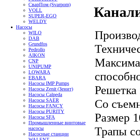
СварПом (Svarpom)
Канали
VOLL
SUPER-EGO
WELDY
Насосы
Производ
WILO
DAB
Grundfos
Техничес
Pedrollo
AIKON
Максима
CNP
UNIPUMP
LOWARA
способно
EBARA
Насосы IMP Pumps
Решетка
Насосы Zenit (Зенит)
Насосы Calpeda
Со съем
Насосы SAER
Насосы FANCY
Насосы PURITY
Размер 1
Насосы SFA
Промышленные винтовые
Трапы со
насосы
Насосные станции
WALENT