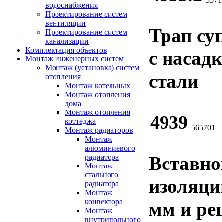
5571
водоснабжения
Проектирование систем
вентиляции
Трап су
Проектирование систем
канализации
Комплектация объектов
с насад
Монтаж инженерных систем
Монтаж (установка) систем
стали
отопления
Монтаж котельных
Монтаж отопления
дома
Монтаж отопления
4939
коттеджа
565701
Монтаж радиаторов
Монтаж
алюминиевого
Вставно
радиатора
Монтаж
стального
изоляции
радиатора
Монтаж
конвектора
мм и ре
Монтаж
внутрипольного