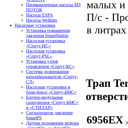
малых и
Промышленные насосы МЗ
ПОТОК
П/с - Пр
Насосы ESPA
Насосы Wellmix
Насосные установки
в литрах
Установка повышения
давления SmartStation
Насосная установка
«Спрут-НС»
Насосная установка
«Спрут-PSL»
Установка узлов
управления «Спрут-КС»
Система дозирования
пенообразователя «Спрут-
Трап Te
СД»
Насосные установки в
блок-боксе «Спрут-БМС»
отверст
Блочно-модульные
сооружения «Спрут-БМС»
и «СТИЛАР»
Сигнализатор давления
6956EX
SmartPS
3
Датчик положения затвора