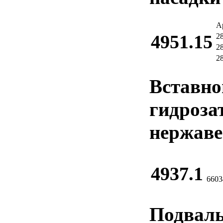
А
4951.15
2
2
2
Вставной
гидроза
нержаве
4937.1
6603
Подваль