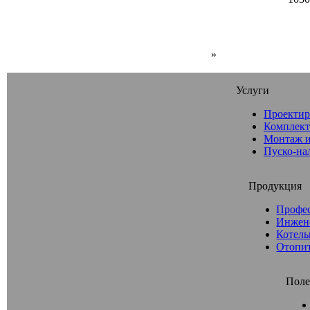
»
Услуги
Проектир
Комплект
Монтаж и
Пуско-на
Продукция
Профе
Инжен
Котель
Отопи
Поле