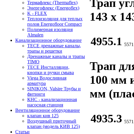
Трап уг
Термафлекс (Thermaflex)
Энергофлекс (Energoflex)
143 х 14
K - FLEX
Теплоизоляция для теплых
полов Energofloor Compact
Полимерная изоляция
Almalen
4955.1
Канализационное оборудование
5571
TECE дренажные каналы,
трапы и решетки
Дренажные каналы и трапы
TIMO
Трап дл
TECE Инсталляции,
кнопки и ручки смыва
100 мм 
Viega Водосливная
арматура
SINIKON, Valsire Трубы и
мм (пла
фитинги
КНС - канализационная
насосная станция
Вентиляционное оборудование
4935.3
клапан кив 125
Воздушный приточный
5571
клапан (модель КИВ 125)
Статьи