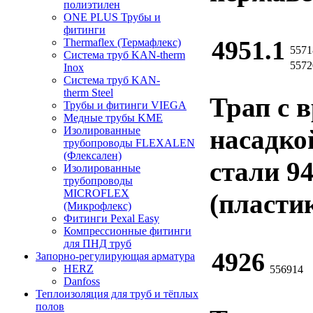
полиэтилен
ONE PLUS Трубы и
фитинги
4951.1
Thermaflex (Термафлекс)
5571
Система труб KAN-therm
5572
Inox
Система труб KAN-
therm Steel
Трап с 
Трубы и фитинги VIEGA
Медные трубы KME
Изолированные
насадко
трубопроводы FLEXALEN
(Флексален)
стали 9
Изолированные
трубопроводы
MICROFLEX
(пласти
(Микрофлекс)
Фитинги Pexal Easy
Компрессионные фитинги
для ПНД труб
4926
Запорно-регулирующая арматура
HERZ
556914
Danfoss
Теплоизоляция для труб и тёплых
полов