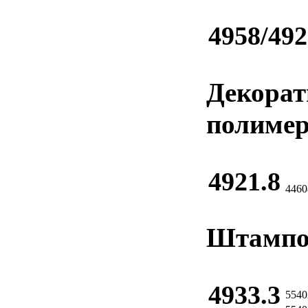
4958/492
Декорат
полиме
4921.8
4460
Штампов
4933.3
5540