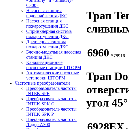
«SmartFly» и «SmartFly-
С300»
Насосная станция
Трап Te
водоснабжения ДКС
Насосная станция
сливным
пожаротушения ДКС
Спринклерная система
пожаротушения ДКС
Дренчерная система
пожаротушения ДКС
6960
Блочно-модульная насосная
578916
станция ДКС
Канализационные
насосные станции ШТОРМ
Трап Do
Автоматические насосные
установки ШТОРМ
Частотные преобразователи
отверсти
Преобразователь частоты
INTEK SPE
Преобразователь частоты
угол 45°
INTEK SPK G
Преобразователь частоты
INTEK SPK P
Преобразователь частоты
6928ЕХ
Лидер А300