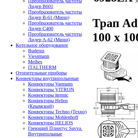
Преобразователь частоты
3
Лидер B601
Преобразователь частоты
Лидер В-61 (Мини)
Трап Ad
Преобразователь частоты
Лидер С400
100 х 1
Преобразователь частоты
Лидер А-62 (Мини)
Котельное оборудование
Buderus
Viessmann
Meibes
ITALTHERM
Отопительные приборы
Конвекторы внутрипольнные
Конвекторы Varmann
Конвекторы VITRON
Конвекторы itermic
Конвекторы Helios
(Крымский)
Конвекторы Techno (Техно)
Конвекторы Mohlenhoff
Конвекторы HELIOS
Греющий Плинтус Savva.
Внутрипольные