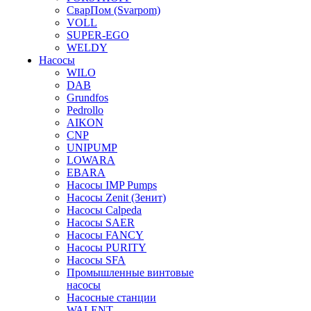
СварПом (Svarpom)
VOLL
SUPER-EGO
WELDY
Насосы
WILO
DAB
Grundfos
Pedrollo
AIKON
CNP
UNIPUMP
LOWARA
EBARA
Насосы IMP Pumps
Насосы Zenit (Зенит)
Насосы Calpeda
Насосы SAER
Насосы FANCY
Насосы PURITY
Насосы SFA
Промышленные винтовые
насосы
Насосные станции
WALENT