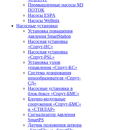
Промышленные насосы МЗ
ПОТОК
Насосы ESPA
Насосы Wellmix
Насосные установки
Установка повышения
давления SmartStation
Насосная установка
«Спрут-НС»
Насосная установка
«Спрут-PSL»
Установка узлов
управления «Спрут-КС»
Система дозирования
пенообразователя «Спрут-
СД»
Насосные установки в
блок-боксе «Спрут-БМС»
Блочно-модульные
сооружения «Спрут-БМС»
и «СТИЛАР»
Сигнализатор давления
SmartPS
Датчик положения затвора