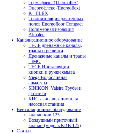
Термафлекс (Thermaflex)
Энергофлекс (Energoflex)
K - FLEX
Теплоизоляция для теплых
полов Energofloor Compact
Полимерная изоляция
Almalen
Канализационное оборудование
TECE дренажные каналы,
трапы и решетки
Дренажные каналы и трапы
TIMO
TECE Инсталляции,
кнопки и ручки смыва
Viega Водосливная
арматура
SINIKON, Valsire Трубы и
фитинги
КНС - канализационная
насосная станция
Вентиляционное оборудование
клапан кив 125
Воздушный приточный
клапан (модель КИВ 125)
Статьи