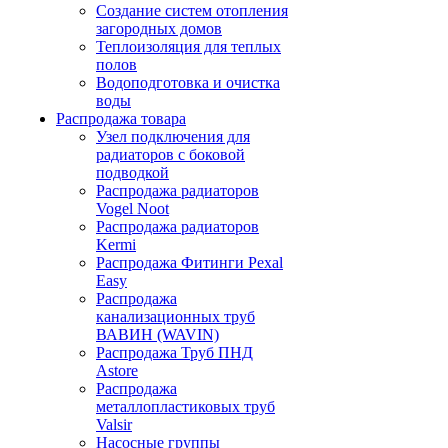
Создание систем отопления
загородных домов
Теплоизоляция для теплых
полов
Водоподготовка и очистка
воды
Распродажа товара
Узел подключения для
радиаторов с боковой
подводкой
Распродажа радиаторов
Vogel Noot
Распродажа радиаторов
Kermi
Распродажа Фитинги Pexal
Easy
Распродажа
канализационных труб
ВАВИН (WAVIN)
Распродажа Труб ПНД
Astore
Распродажа
металлопластиковых труб
Valsir
Насосные группы