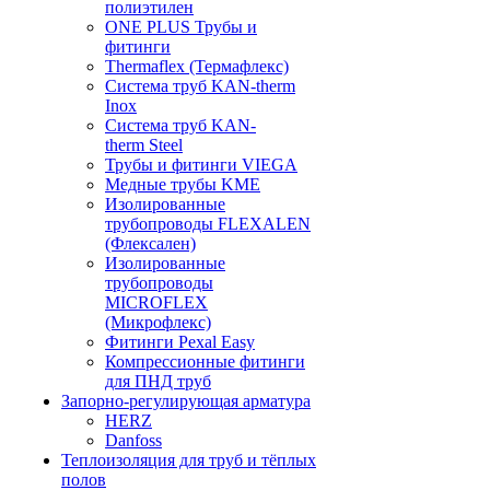
полиэтилен
ONE PLUS Трубы и
фитинги
Thermaflex (Термафлекс)
Система труб KAN-therm
Inox
Система труб KAN-
therm Steel
Трубы и фитинги VIEGA
Медные трубы KME
Изолированные
трубопроводы FLEXALEN
(Флексален)
Изолированные
трубопроводы
MICROFLEX
(Микрофлекс)
Фитинги Pexal Easy
Компрессионные фитинги
для ПНД труб
Запорно-регулирующая арматура
HERZ
Danfoss
Теплоизоляция для труб и тёплых
полов