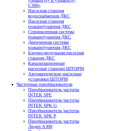
«SmartFly» и «SmartFly-
С300»
Насосная станция
водоснабжения ДКС
Насосная станция
пожаротушения ДКС
Спринклерная система
пожаротушения ДКС
Дренчерная система
пожаротушения ДКС
Блочно-модульная насосная
станция ДКС
Канализационные
насосные станции ШТОРМ
Автоматические насосные
установки ШТОРМ
Частотные преобразователи
Преобразователь частоты
INTEK SPE
Преобразователь частоты
INTEK SPK G
Преобразователь частоты
INTEK SPK P
Преобразователь частоты
Лидер А300