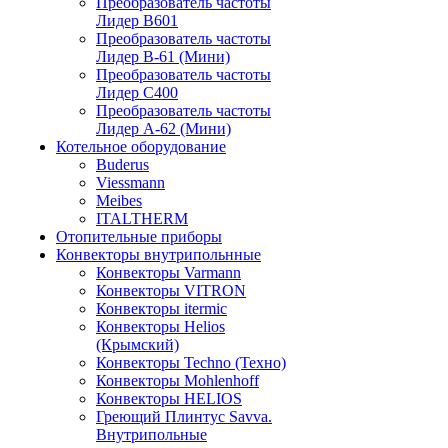
Преобразователь частоты
Лидер B601
Преобразователь частоты
Лидер В-61 (Мини)
Преобразователь частоты
Лидер С400
Преобразователь частоты
Лидер А-62 (Мини)
Котельное оборудование
Buderus
Viessmann
Meibes
ITALTHERM
Отопительные приборы
Конвекторы внутрипольнные
Конвекторы Varmann
Конвекторы VITRON
Конвекторы itermic
Конвекторы Helios
(Крымский)
Конвекторы Techno (Техно)
Конвекторы Mohlenhoff
Конвекторы HELIOS
Греющий Плинтус Savva.
Внутрипольные