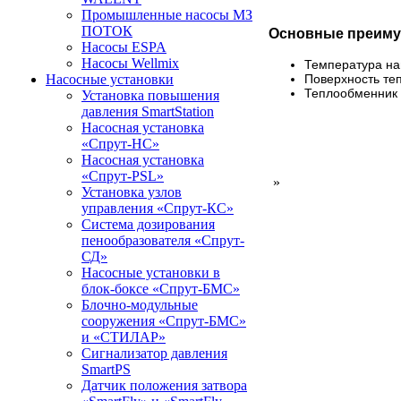
Промышленные насосы МЗ
ПОТОК
Основные преиму
Насосы ESPA
Насосы Wellmix
Температура наг
Поверхность те
Насосные установки
Теплообменник 
Установка повышения
давления SmartStation
Насосная установка
«Спрут-НС»
Насосная установка
«Спрут-PSL»
»
Установка узлов
управления «Спрут-КС»
Система дозирования
пенообразователя «Спрут-
СД»
Насосные установки в
блок-боксе «Спрут-БМС»
Блочно-модульные
сооружения «Спрут-БМС»
и «СТИЛАР»
Сигнализатор давления
SmartPS
Датчик положения затвора