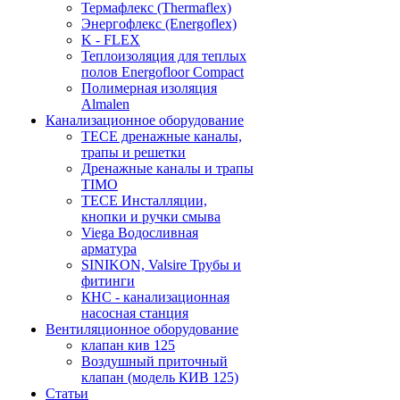
Термафлекс (Thermaflex)
Энергофлекс (Energoflex)
K - FLEX
Теплоизоляция для теплых
полов Energofloor Compact
Полимерная изоляция
Almalen
Канализационное оборудование
TECE дренажные каналы,
трапы и решетки
Дренажные каналы и трапы
TIMO
TECE Инсталляции,
кнопки и ручки смыва
Viega Водосливная
арматура
SINIKON, Valsire Трубы и
фитинги
КНС - канализационная
насосная станция
Вентиляционное оборудование
клапан кив 125
Воздушный приточный
клапан (модель КИВ 125)
Статьи