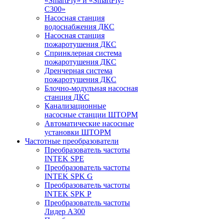
«SmartFly» и «SmartFly-
С300»
Насосная станция
водоснабжения ДКС
Насосная станция
пожаротушения ДКС
Спринклерная система
пожаротушения ДКС
Дренчерная система
пожаротушения ДКС
Блочно-модульная насосная
станция ДКС
Канализационные
насосные станции ШТОРМ
Автоматические насосные
установки ШТОРМ
Частотные преобразователи
Преобразователь частоты
INTEK SPE
Преобразователь частоты
INTEK SPK G
Преобразователь частоты
INTEK SPK P
Преобразователь частоты
Лидер А300