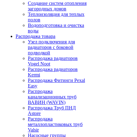
Создание систем отопления
загородных домов
Теплоизоляция для теплых
полов
Водоподготовка и очистка
воды
Распродажа товара
Узел подключения для
радиаторов с боковой
подводкой
Распродажа радиаторов
Vogel Noot
Распродажа радиаторов
Kermi
Распродажа Фитинги Pexal
Easy
Распродажа
канализационных труб
ВАВИН (WAVIN)
Распродажа Труб ПНД
Astore
Распродажа
металлопластиковых труб
Valsir
Насосные группы