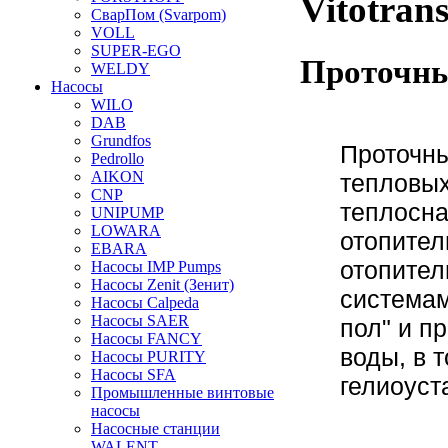
Vitotran
СварПом (Svarpom)
VOLL
SUPER-EGO
Проточны
WELDY
Насосы
WILO
DAB
Grundfos
Проточн
Pedrollo
AIKON
тепловых
CNP
теплосна
UNIPUMP
LOWARA
отопител
EBARA
отопител
Насосы IMP Pumps
Насосы Zenit (Зенит)
системам
Насосы Calpeda
Насосы SAER
пол" и п
Насосы FANCY
воды, в 
Насосы PURITY
Насосы SFA
гелиоуст
Промышленные винтовые
насосы
Насосные станции
WALENT