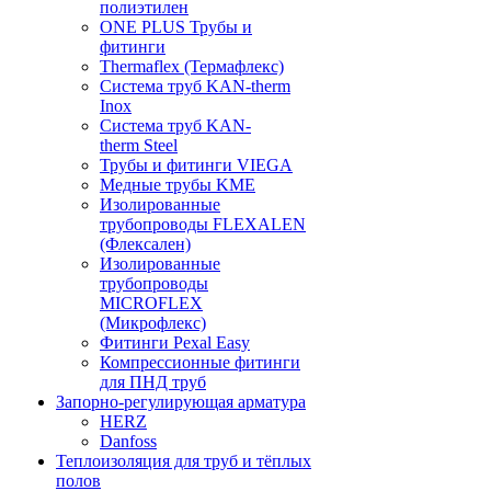
полиэтилен
ONE PLUS Трубы и
фитинги
Thermaflex (Термафлекс)
Система труб KAN-therm
Inox
Система труб KAN-
therm Steel
Трубы и фитинги VIEGA
Медные трубы KME
Изолированные
трубопроводы FLEXALEN
(Флексален)
Изолированные
трубопроводы
MICROFLEX
(Микрофлекс)
Фитинги Pexal Easy
Компрессионные фитинги
для ПНД труб
Запорно-регулирующая арматура
HERZ
Danfoss
Теплоизоляция для труб и тёплых
полов