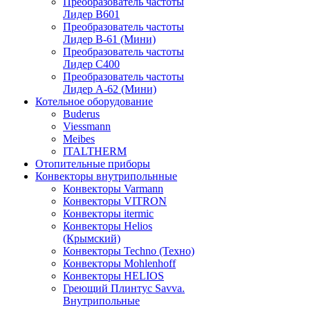
Преобразователь частоты
Лидер B601
Преобразователь частоты
Лидер В-61 (Мини)
Преобразователь частоты
Лидер С400
Преобразователь частоты
Лидер А-62 (Мини)
Котельное оборудование
Buderus
Viessmann
Meibes
ITALTHERM
Отопительные приборы
Конвекторы внутрипольнные
Конвекторы Varmann
Конвекторы VITRON
Конвекторы itermic
Конвекторы Helios
(Крымский)
Конвекторы Techno (Техно)
Конвекторы Mohlenhoff
Конвекторы HELIOS
Греющий Плинтус Savva.
Внутрипольные