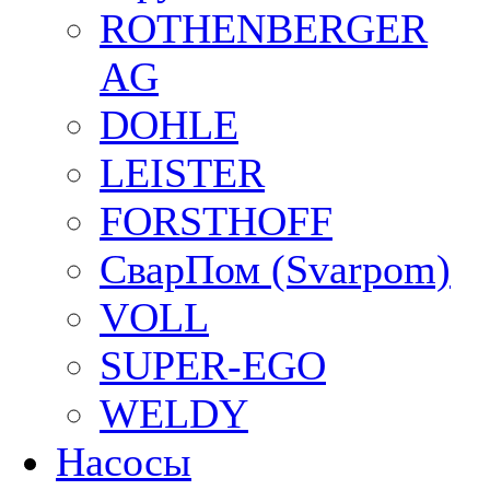
ROTHENBERGER
AG
DOHLE
LEISTER
FORSTHOFF
СварПом (Svarpom)
VOLL
SUPER-EGO
WELDY
Насосы