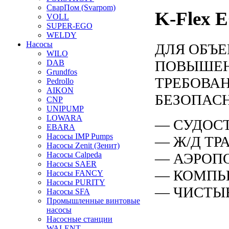
СварПом (Svarpom)
K-Flex 
VOLL
SUPER-EGO
WELDY
Насосы
ДЛЯ ОБЪЕ
WILO
ПОВЫШЕ
DAB
Grundfos
ТРЕБОВА
Pedrollo
AIKON
БЕЗОПАС
CNP
UNIPUMP
LOWARA
— СУДОС
EBARA
Насосы IMP Pumps
— Ж/Д ТР
Насосы Zenit (Зенит)
— АЭРОП
Насосы Calpeda
Насосы SAER
— КОМПЬ
Насосы FANCY
Насосы PURITY
— ЧИСТЫ
Насосы SFA
Промышленные винтовые
насосы
Насосные станции
WALENT