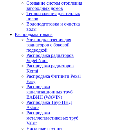
Создание систем отопления
загородных домов
Теплоизоляция для теплых
полов
Водоподготовка и очистка
воды
Распродажа товара
Узел подключения для
радиаторов с боковой
подводкой
Распродажа радиаторов
Vogel Noot
Распродажа радиаторов
Kermi
Распродажа Фитинги Pexal
Easy
Распродажа
канализационных труб
ВАВИН (WAVIN)
Распродажа Труб ПНД
Astore
Распродажа
металлопластиковых труб
Valsir
Насосные группы