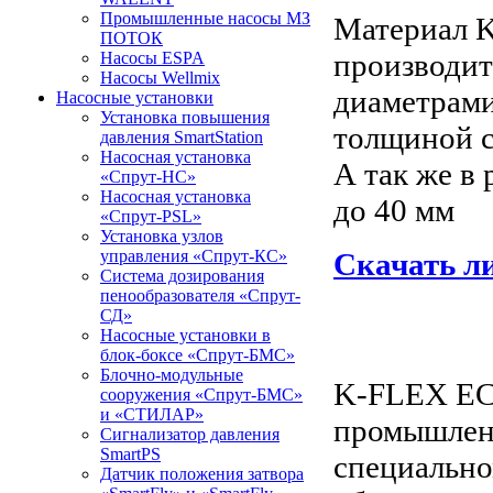
Промышленные насосы МЗ
Материал 
ПОТОК
производит
Насосы ESPA
Насосы Wellmix
диаметрами
Насосные установки
Установка повышения
толщиной с
давления SmartStation
Насосная установка
А так же в
«Спрут-НС»
Насосная установка
до 40 мм
«Спрут-PSL»
Установка узлов
Скачать л
управления «Спрут-КС»
Система дозирования
пенообразователя «Спрут-
СД»
Насосные установки в
блок-боксе «Спрут-БМС»
Блочно-модульные
K-FLEX ECO
сооружения «Спрут-БМС»
и «СТИЛАР»
промышленн
Сигнализатор давления
SmartPS
специально
Датчик положения затвора