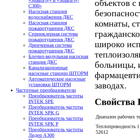
«SmartFly» и «SmartFly-
объектов с
С300»
безопаснос
Насосная станция
водоснабжения ДКС
комнаты, с
Насосная станция
пожаротушения ДКС
гражданск
Спринклерная система
пожаротушения ДКС
широко исп
Дренчерная система
пожаротушения ДКС
теплоизоля
Блочно-модульная насосная
станция ДКС
больницы, 
Канализационные
фармацевти
насосные станции ШТОРМ
Автоматические насосные
заводах.
установки ШТОРМ
Частотные преобразователи
Преобразователь частоты
Свойства
INTEK SPE
Преобразователь частоты
INTEK SPK G
Диапазон рабочих т
Преобразователь частоты
INTEK SPK P
Теплопроводность 1
Преобразователь частоты
52612
Лидер А300