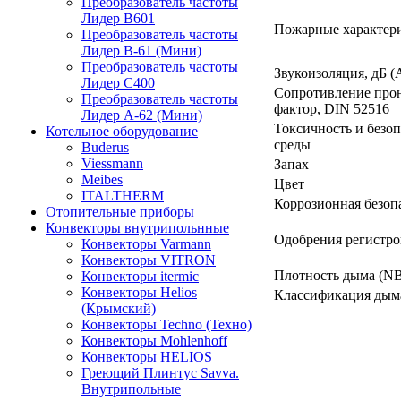
Преобразователь частоты
Лидер B601
Пожарные характер
Преобразователь частоты
Лидер В-61 (Мини)
Преобразователь частоты
Звукоизоляция, дБ (
Лидер С400
Сопротивление про
Преобразователь частоты
фактор, DIN 52516
Лидер А-62 (Мини)
Токсичность и безо
Котельное оборудование
среды
Buderus
Viessmann
Запах
Meibes
Цвет
ITALTHERM
Коррозионная безоп
Отопительные приборы
Конвекторы внутрипольнные
Одобрения регистро
Конвекторы Varmann
Конвекторы VITRON
Плотность дыма (NB
Конвекторы itermic
Конвекторы Helios
Классификация дыма
(Крымский)
Конвекторы Techno (Техно)
Конвекторы Mohlenhoff
Конвекторы HELIOS
Греющий Плинтус Savva.
Внутрипольные