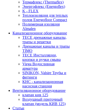
Термафлекс (Thermaflex)
Энергофлекс (Energoflex)
K - FLEX
Теплоизоляция для теплых
полов Energofloor Compact
Полимерная изоляция
Almalen
Канализационное оборудование
TECE дренажные каналы,
трапы и решетки
Дренажные каналы и трапы
TIMO
TECE Инсталляции,
кнопки и ручки смыва
Viega Водосливная
арматура
SINIKON, Valsire Трубы и
фитинги
КНС - канализационная
насосная станция
Вентиляционное оборудование
клапан кив 125
Воздушный приточный
клапан (модель КИВ 125)
Статьи