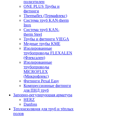
полиэтилен
ONE PLUS Трубы и
фитинги
Thermaflex (Термафлекс)
Система труб KAN-therm
Inox
Система труб KAN-
therm Steel
Трубы и фитинги VIEGA
Медные трубы KME
Изолированные
трубопроводы FLEXALEN
(Флексален)
Изолированные
трубопроводы
MICROFLEX
(Микрофлекс)
Фитинги Pexal Easy
Компрессионные фитинги
для ПНД труб
Запорно-регулирующая арматура
HERZ
Danfoss
Теплоизоляция для труб и тёплых
полов