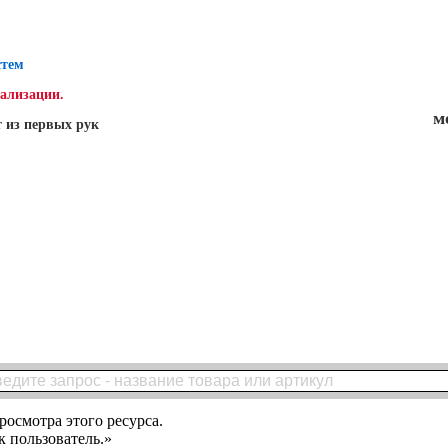
стем
нализации.
м
 из первых рук
росмотра этого ресурса.
 пользователь.»