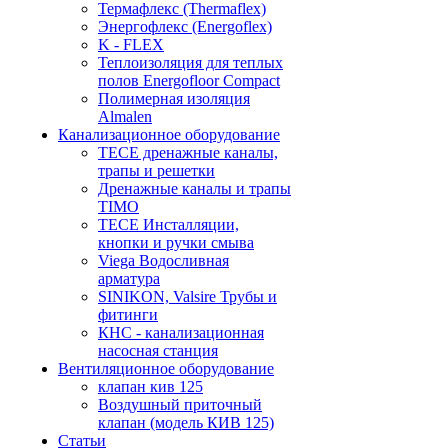
Термафлекс (Thermaflex)
Энергофлекс (Energoflex)
K - FLEX
Теплоизоляция для теплых
полов Energofloor Compact
Полимерная изоляция
Almalen
Канализационное оборудование
TECE дренажные каналы,
трапы и решетки
Дренажные каналы и трапы
TIMO
TECE Инсталляции,
кнопки и ручки смыва
Viega Водосливная
арматура
SINIKON, Valsire Трубы и
фитинги
КНС - канализационная
насосная станция
Вентиляционное оборудование
клапан кив 125
Воздушный приточный
клапан (модель КИВ 125)
Статьи