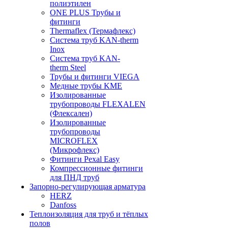
полиэтилен
ONE PLUS Трубы и
фитинги
Thermaflex (Термафлекс)
Система труб KAN-therm
Inox
Система труб KAN-
therm Steel
Трубы и фитинги VIEGA
Медные трубы KME
Изолированные
трубопроводы FLEXALEN
(Флексален)
Изолированные
трубопроводы
MICROFLEX
(Микрофлекс)
Фитинги Pexal Easy
Компрессионные фитинги
для ПНД труб
Запорно-регулирующая арматура
HERZ
Danfoss
Теплоизоляция для труб и тёплых
полов