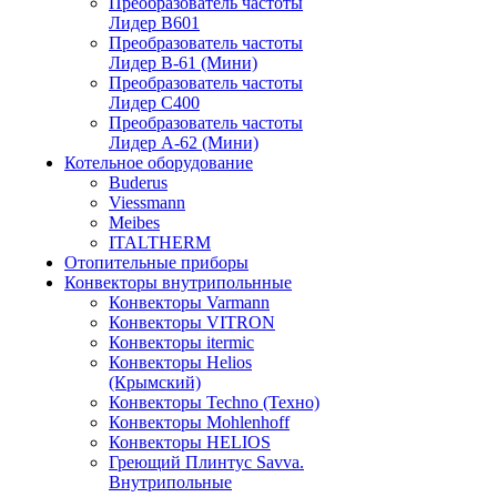
Преобразователь частоты
Лидер B601
Преобразователь частоты
Лидер В-61 (Мини)
Преобразователь частоты
Лидер С400
Преобразователь частоты
Лидер А-62 (Мини)
Котельное оборудование
Buderus
Viessmann
Meibes
ITALTHERM
Отопительные приборы
Конвекторы внутрипольнные
Конвекторы Varmann
Конвекторы VITRON
Конвекторы itermic
Конвекторы Helios
(Крымский)
Конвекторы Techno (Техно)
Конвекторы Mohlenhoff
Конвекторы HELIOS
Греющий Плинтус Savva.
Внутрипольные