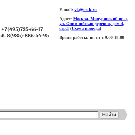
E-mail:
vk@sts-k.ru
Адрес:
Москва, Мичуринский пр-т,
ул. Олимпийская деревня, дом 4,
+7(495)735-66-17
стр.1
(
Схема проезда
)
об. 8(985)-886-54-95
Время работы:
пн-пт с 9:00-18:00