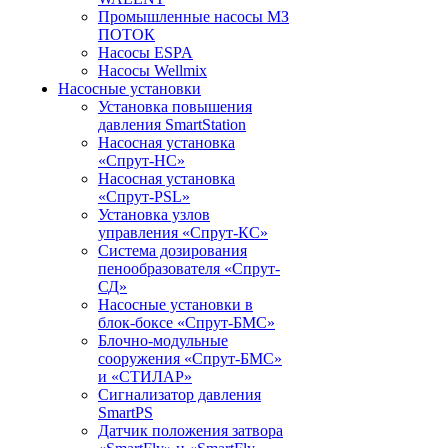
Промышленные насосы МЗ
ПОТОК
Насосы ESPA
Насосы Wellmix
Насосные установки
Установка повышения
давления SmartStation
Насосная установка
«Спрут-НС»
Насосная установка
«Спрут-PSL»
Установка узлов
управления «Спрут-КС»
Система дозирования
пенообразователя «Спрут-
СД»
Насосные установки в
блок-боксе «Спрут-БМС»
Блочно-модульные
сооружения «Спрут-БМС»
и «СТИЛАР»
Сигнализатор давления
SmartPS
Датчик положения затвора