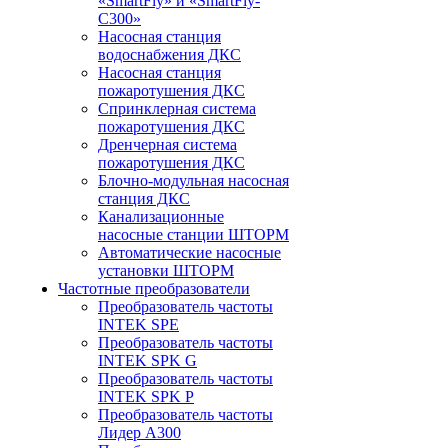
«SmartFly» и «SmartFly-
С300»
Насосная станция
водоснабжения ДКС
Насосная станция
пожаротушения ДКС
Спринклерная система
пожаротушения ДКС
Дренчерная система
пожаротушения ДКС
Блочно-модульная насосная
станция ДКС
Канализационные
насосные станции ШТОРМ
Автоматические насосные
установки ШТОРМ
Частотные преобразователи
Преобразователь частоты
INTEK SPE
Преобразователь частоты
INTEK SPK G
Преобразователь частоты
INTEK SPK P
Преобразователь частоты
Лидер А300