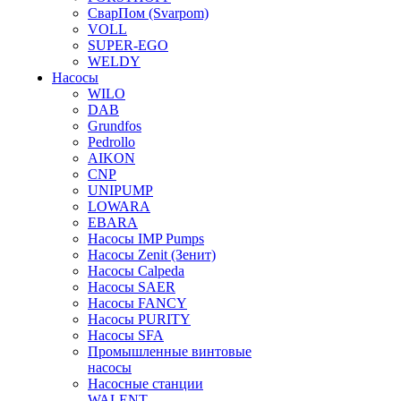
СварПом (Svarpom)
VOLL
SUPER-EGO
WELDY
Насосы
WILO
DAB
Grundfos
Pedrollo
AIKON
CNP
UNIPUMP
LOWARA
EBARA
Насосы IMP Pumps
Насосы Zenit (Зенит)
Насосы Calpeda
Насосы SAER
Насосы FANCY
Насосы PURITY
Насосы SFA
Промышленные винтовые
насосы
Насосные станции
WALENT