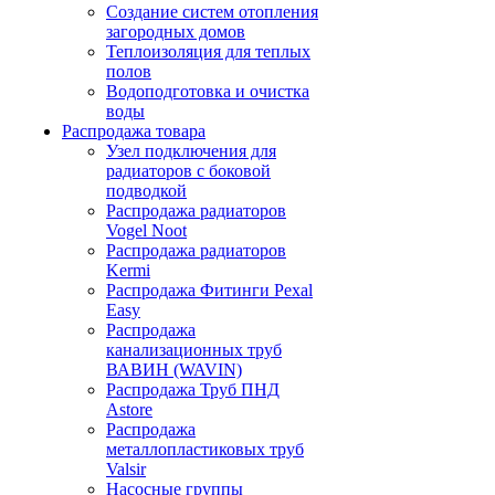
Создание систем отопления
загородных домов
Теплоизоляция для теплых
полов
Водоподготовка и очистка
воды
Распродажа товара
Узел подключения для
радиаторов с боковой
подводкой
Распродажа радиаторов
Vogel Noot
Распродажа радиаторов
Kermi
Распродажа Фитинги Pexal
Easy
Распродажа
канализационных труб
ВАВИН (WAVIN)
Распродажа Труб ПНД
Astore
Распродажа
металлопластиковых труб
Valsir
Насосные группы