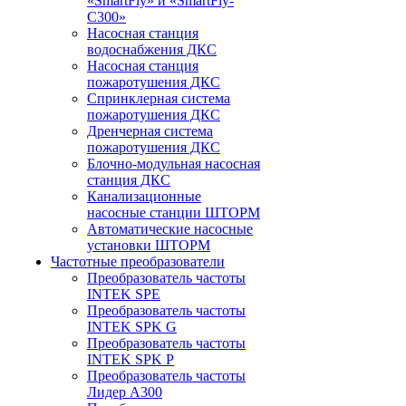
«SmartFly» и «SmartFly-
С300»
Насосная станция
водоснабжения ДКС
Насосная станция
пожаротушения ДКС
Спринклерная система
пожаротушения ДКС
Дренчерная система
пожаротушения ДКС
Блочно-модульная насосная
станция ДКС
Канализационные
насосные станции ШТОРМ
Автоматические насосные
установки ШТОРМ
Частотные преобразователи
Преобразователь частоты
INTEK SPE
Преобразователь частоты
INTEK SPK G
Преобразователь частоты
INTEK SPK P
Преобразователь частоты
Лидер А300