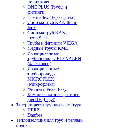
полиэтилен
ONE PLUS Трубы и
фитинги
Thermaflex (Термафлекс)
Система труб KAN-therm
Inox
Система труб KAN-
therm Steel
Трубы и фитинги VIEGA
Медные трубы KME
Изолированные
трубопроводы FLEXALEN
(Флексален)
Изолированные
трубопроводы
MICROFLEX
(Микрофлекс)
Фитинги Pexal Easy
Компрессионные фитинги
для ПНД труб
Запорно-регулирующая арматура
HERZ
Danfoss
Теплоизоляция для труб и тёплых
полов