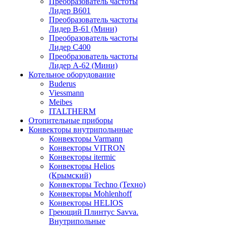
Преобразователь частоты
Лидер B601
Преобразователь частоты
Лидер В-61 (Мини)
Преобразователь частоты
Лидер С400
Преобразователь частоты
Лидер А-62 (Мини)
Котельное оборудование
Buderus
Viessmann
Meibes
ITALTHERM
Отопительные приборы
Конвекторы внутрипольнные
Конвекторы Varmann
Конвекторы VITRON
Конвекторы itermic
Конвекторы Helios
(Крымский)
Конвекторы Techno (Техно)
Конвекторы Mohlenhoff
Конвекторы HELIOS
Греющий Плинтус Savva.
Внутрипольные