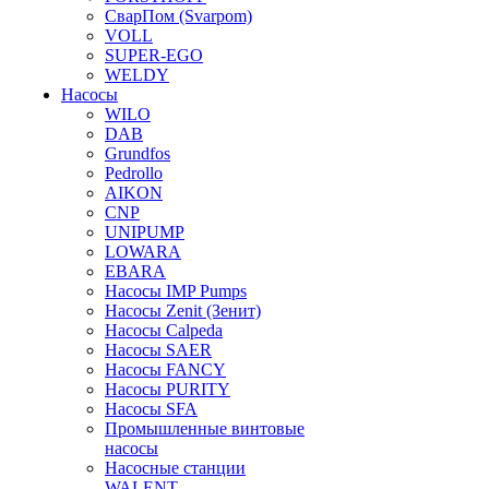
СварПом (Svarpom)
VOLL
SUPER-EGO
WELDY
Насосы
WILO
DAB
Grundfos
Pedrollo
AIKON
CNP
UNIPUMP
LOWARA
EBARA
Насосы IMP Pumps
Насосы Zenit (Зенит)
Насосы Calpeda
Насосы SAER
Насосы FANCY
Насосы PURITY
Насосы SFA
Промышленные винтовые
насосы
Насосные станции
WALENT