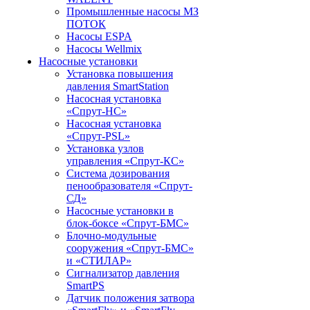
Промышленные насосы МЗ
ПОТОК
Насосы ESPA
Насосы Wellmix
Насосные установки
Установка повышения
давления SmartStation
Насосная установка
«Спрут-НС»
Насосная установка
«Спрут-PSL»
Установка узлов
управления «Спрут-КС»
Система дозирования
пенообразователя «Спрут-
СД»
Насосные установки в
блок-боксе «Спрут-БМС»
Блочно-модульные
сооружения «Спрут-БМС»
и «СТИЛАР»
Сигнализатор давления
SmartPS
Датчик положения затвора