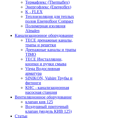
Термафлекс (Thermaflex)
Энергофлекс (Energoflex)
K - FLEX
Теплоизоляция для теплых
полов Energofloor Compact
Полимерная изоляция
Almalen
Канализационное оборудование
TECE дренажные каналы,
трапы и решетки
Дренажные каналы и трапы
TIMO
TECE Инсталляции,
кнопки и ручки смыва
Viega Водосливная
арматура
SINIKON, Valsire Трубы и
фитинги
КНС - канализационная
насосная станция
Вентиляционное оборудование
клапан кив 125
Воздушный приточный
клапан (модель КИВ 125)
Статьи