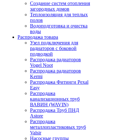
Создание систем отопления
загородных домов
Теплоизоляция для теплых
полов
Водоподготовка и очистка
воды
Распродажа товара
Узел подключения для
радиаторов с боковой
подводкой
Распродажа радиаторов
Vogel Noot
Распродажа радиаторов
Kermi
Распродажа Фитинги Pexal
Easy
Распродажа
канализационных труб
ВАВИН (WAVIN)
Распродажа Труб ПНД
Astore
Распродажа
металлопластиковых труб
Valsir
Насосные группы