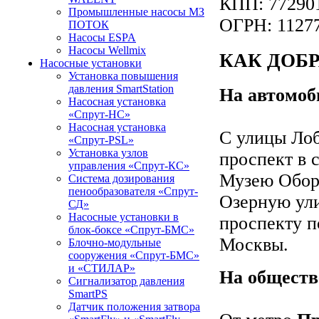
КПП: 77290
Промышленные насосы МЗ
ОГРН: 1127
ПОТОК
Насосы ESPA
Насосы Wellmix
КАК ДОБ
Насосные установки
Установка повышения
давления SmartStation
На автомоб
Насосная установка
«Спрут-НС»
Насосная установка
С улицы Лоб
«Спрут-PSL»
Установка узлов
проспект в 
управления «Спрут-КС»
Музею Обор
Система дозирования
пенообразователя «Спрут-
Озерную ули
СД»
Насосные установки в
проспекту п
блок-боксе «Спрут-БМС»
Москвы.
Блочно-модульные
сооружения «Спрут-БМС»
и «СТИЛАР»
На обществ
Сигнализатор давления
SmartPS
Датчик положения затвора