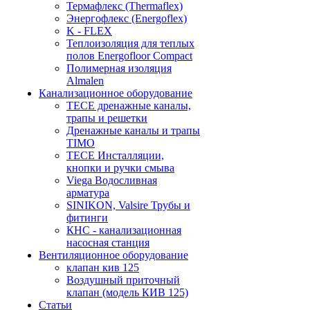
Термафлекс (Thermaflex)
Энергофлекс (Energoflex)
K - FLEX
Теплоизоляция для теплых
полов Energofloor Compact
Полимерная изоляция
Almalen
Канализационное оборудование
TECE дренажные каналы,
трапы и решетки
Дренажные каналы и трапы
TIMO
TECE Инсталляции,
кнопки и ручки смыва
Viega Водосливная
арматура
SINIKON, Valsire Трубы и
фитинги
КНС - канализационная
насосная станция
Вентиляционное оборудование
клапан кив 125
Воздушный приточный
клапан (модель КИВ 125)
Статьи