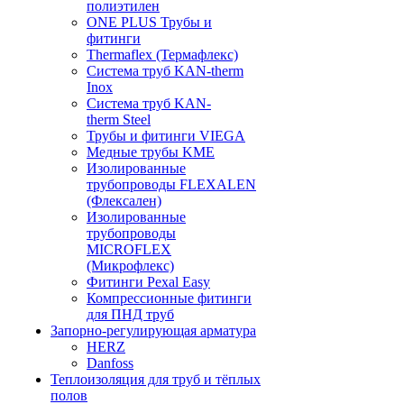
полиэтилен
ONE PLUS Трубы и
фитинги
Thermaflex (Термафлекс)
Система труб KAN-therm
Inox
Система труб KAN-
therm Steel
Трубы и фитинги VIEGA
Медные трубы KME
Изолированные
трубопроводы FLEXALEN
(Флексален)
Изолированные
трубопроводы
MICROFLEX
(Микрофлекс)
Фитинги Pexal Easy
Компрессионные фитинги
для ПНД труб
Запорно-регулирующая арматура
HERZ
Danfoss
Теплоизоляция для труб и тёплых
полов