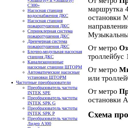
От метро
Пр
«SmartFly» и «SmartFly-
С300»
маршрутка 4
Насосная станция
водоснабжения ДКС
остановки М
Насосная станция
направлении
пожаротушения ДКС
Спринклерная система
Музыкальный
пожаротушения ДКС
Дренчерная система
От метро
Оз
пожаротушения ДКС
Блочно-модульная насосная
троллейбус 
станция ДКС
Канализационные
насосные станции ШТОРМ
От метро
Ми
Автоматические насосные
или троллей
установки ШТОРМ
Частотные преобразователи
Преобразователь частоты
От метро
Пр
INTEK SPE
Преобразователь частоты
остановки А
INTEK SPK G
Преобразователь частоты
Схема про
INTEK SPK P
Преобразователь частоты
Лидер А300