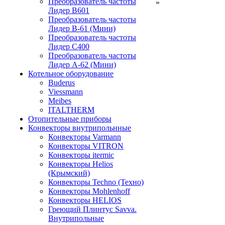
Преобразователь частоты
»
Лидер B601
Преобразователь частоты
Лидер В-61 (Мини)
Преобразователь частоты
Лидер С400
Преобразователь частоты
Лидер А-62 (Мини)
Котельное оборудование
Buderus
Viessmann
Meibes
ITALTHERM
Отопительные приборы
Конвекторы внутрипольнные
Конвекторы Varmann
Конвекторы VITRON
Конвекторы itermic
Конвекторы Helios
(Крымский)
Конвекторы Techno (Техно)
Конвекторы Mohlenhoff
Конвекторы HELIOS
Греющий Плинтус Savva.
Внутрипольные