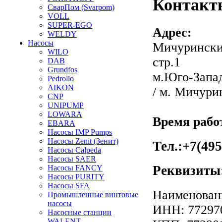
Контакт
СварПом (Svarpom)
VOLL
SUPER-EGO
Адрес:
WELDY
Насосы
Мичуринский
WILO
стр.1
DAB
Grundfos
м.Юго-Запад
Pedrollo
AIKON
/ м. Мичури
CNP
UNIPUMP
LOWARA
Время рабо
EBARA
Насосы IMP Pumps
Насосы Zenit (Зенит)
Тел.:
+7(495
Насосы Calpeda
Насосы SAER
Реквизиты
Насосы FANCY
Насосы PURITY
Насосы SFA
Наименован
Промышленные винтовые
насосы
ИНН: 77297
Насосные станции
WALENT