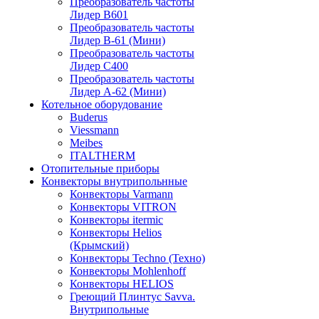
Преобразователь частоты
Лидер B601
Преобразователь частоты
Лидер В-61 (Мини)
Преобразователь частоты
Лидер С400
Преобразователь частоты
Лидер А-62 (Мини)
Котельное оборудование
Buderus
Viessmann
Meibes
ITALTHERM
Отопительные приборы
Конвекторы внутрипольнные
Конвекторы Varmann
Конвекторы VITRON
Конвекторы itermic
Конвекторы Helios
(Крымский)
Конвекторы Techno (Техно)
Конвекторы Mohlenhoff
Конвекторы HELIOS
Греющий Плинтус Savva.
Внутрипольные