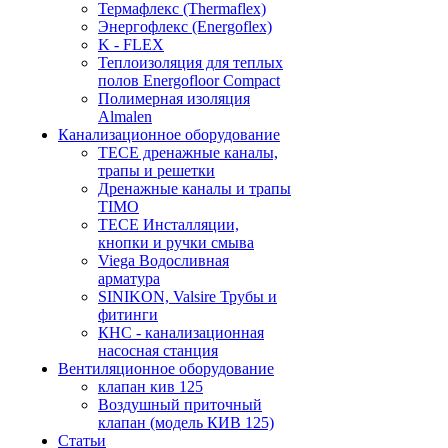
Термафлекс (Thermaflex)
Энергофлекс (Energoflex)
K - FLEX
Теплоизоляция для теплых
полов Energofloor Compact
Полимерная изоляция
Almalen
Канализационное оборудование
TECE дренажные каналы,
трапы и решетки
Дренажные каналы и трапы
TIMO
TECE Инсталляции,
кнопки и ручки смыва
Viega Водосливная
арматура
SINIKON, Valsire Трубы и
фитинги
КНС - канализационная
насосная станция
Вентиляционное оборудование
клапан кив 125
Воздушный приточный
клапан (модель КИВ 125)
Статьи