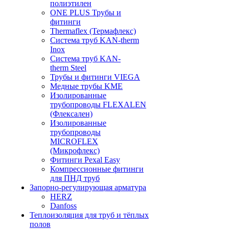
полиэтилен
ONE PLUS Трубы и
фитинги
Thermaflex (Термафлекс)
Система труб KAN-therm
Inox
Система труб KAN-
therm Steel
Трубы и фитинги VIEGA
Медные трубы KME
Изолированные
трубопроводы FLEXALEN
(Флексален)
Изолированные
трубопроводы
MICROFLEX
(Микрофлекс)
Фитинги Pexal Easy
Компрессионные фитинги
для ПНД труб
Запорно-регулирующая арматура
HERZ
Danfoss
Теплоизоляция для труб и тёплых
полов