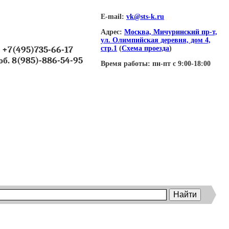
E-mail:
vk@sts-k.ru
Адрес:
Москва, Мичуринский пр-т,
ул. Олимпийская деревня, дом 4,
+7(495)735-66-17
стр.1
(
Схема проезда
)
об. 8(985)-886-54-95
Время работы:
пн-пт с 9:00-18:00