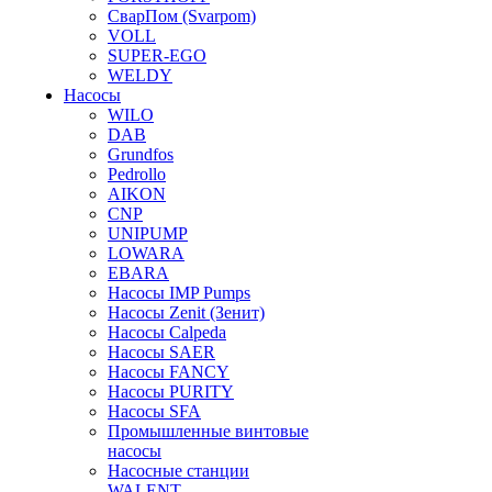
СварПом (Svarpom)
VOLL
SUPER-EGO
WELDY
Насосы
WILO
DAB
Grundfos
Pedrollo
AIKON
CNP
UNIPUMP
LOWARA
EBARA
Насосы IMP Pumps
Насосы Zenit (Зенит)
Насосы Calpeda
Насосы SAER
Насосы FANCY
Насосы PURITY
Насосы SFA
Промышленные винтовые
насосы
Насосные станции
WALENT