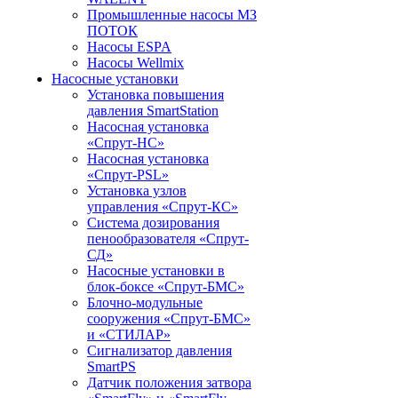
Промышленные насосы МЗ
ПОТОК
Насосы ESPA
Насосы Wellmix
Насосные установки
Установка повышения
давления SmartStation
Насосная установка
«Спрут-НС»
Насосная установка
«Спрут-PSL»
Установка узлов
управления «Спрут-КС»
Система дозирования
пенообразователя «Спрут-
СД»
Насосные установки в
блок-боксе «Спрут-БМС»
Блочно-модульные
сооружения «Спрут-БМС»
и «СТИЛАР»
Сигнализатор давления
SmartPS
Датчик положения затвора