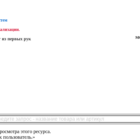
стем
нализации.
м
 из первых рук
росмотра этого ресурса.
 пользователь.»