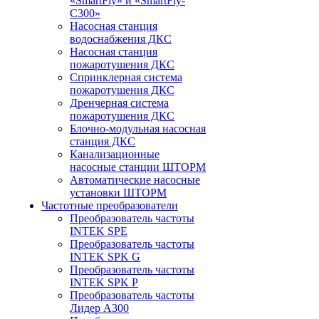
«SmartFly» и «SmartFly-
С300»
Насосная станция
водоснабжения ДКС
Насосная станция
пожаротушения ДКС
Спринклерная система
пожаротушения ДКС
Дренчерная система
пожаротушения ДКС
Блочно-модульная насосная
станция ДКС
Канализационные
насосные станции ШТОРМ
Автоматические насосные
установки ШТОРМ
Частотные преобразователи
Преобразователь частоты
INTEK SPE
Преобразователь частоты
INTEK SPK G
Преобразователь частоты
INTEK SPK P
Преобразователь частоты
Лидер А300