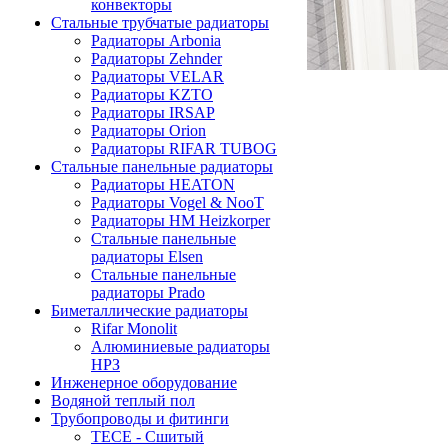
конвекторы
Стальные трубчатые радиаторы
Радиаторы Arbonia
Радиаторы Zehnder
Радиаторы VELAR
Радиаторы KZTO
Радиаторы IRSAP
Радиаторы Orion
Радиаторы RIFAR TUBOG
Стальные панельные радиаторы
Радиаторы HEATON
Радиаторы Vogel & NooT
Радиаторы HM Heizkorper
Стальные панельные
радиаторы Elsen
Стальные панельные
радиаторы Prado
Биметаллические радиаторы
Rifar Monolit
Алюминиевые радиаторы
НРЗ
Инженерное оборудование
Водяной теплый пол
Трубопроводы и фитинги
ТЕСЕ - Сшитый