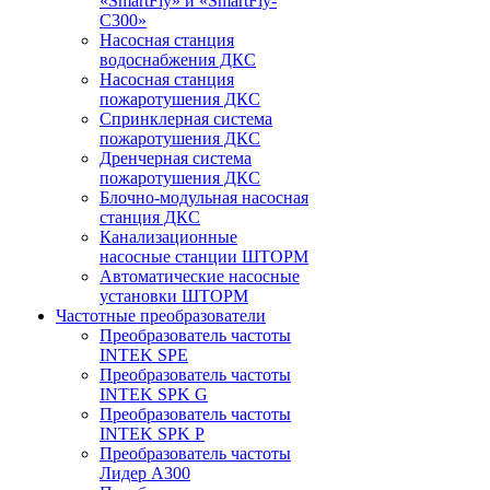
«SmartFly» и «SmartFly-
С300»
Насосная станция
водоснабжения ДКС
Насосная станция
пожаротушения ДКС
Спринклерная система
пожаротушения ДКС
Дренчерная система
пожаротушения ДКС
Блочно-модульная насосная
станция ДКС
Канализационные
насосные станции ШТОРМ
Автоматические насосные
установки ШТОРМ
Частотные преобразователи
Преобразователь частоты
INTEK SPE
Преобразователь частоты
INTEK SPK G
Преобразователь частоты
INTEK SPK P
Преобразователь частоты
Лидер А300