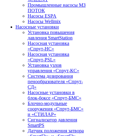
Промышленные насосы МЗ
ПОТОК
Насосы ESPA
Насосы Wellmix
Насосные установки
Установка повышения
давления SmartStation
Насосная установка
«Спрут-НС»
Насосная установка
«Спрут-PSL»
Установка узлов
управления «Спрут-КС»
Система дозирования
пенообразователя «Спрут-
СД»
Насосные установки в
блок-боксе «Спрут-БМС»
Блочно-модульные
сооружения «Спрут-БМС»
и «СТИЛАР»
Сигнализатор давления
SmartPS
Датчик положения затвора