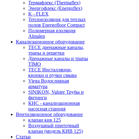
Термафлекс (Thermaflex)
Энергофлекс (Energoflex)
K - FLEX
Теплоизоляция для теплых
полов Energofloor Compact
Полимерная изоляция
Almalen
Канализационное оборудование
TECE дренажные каналы,
трапы и решетки
Дренажные каналы и трапы
TIMO
TECE Инсталляции,
кнопки и ручки смыва
Viega Водосливная
арматура
SINIKON, Valsire Трубы и
фитинги
КНС - канализационная
насосная станция
Вентиляционное оборудование
клапан кив 125
Воздушный приточный
клапан (модель КИВ 125)
Статьи