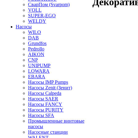
Декорати
СварПом (Svarpom)
VOLL
SUPER-EGO
WELDY
Насосы
WILO
DAB
Grundfos
Pedrollo
AIKON
CNP
UNIPUMP
LOWARA
EBARA
Насосы IMP Pumps
Насосы Zenit (Зенит)
Насосы Calpeda
Насосы SAER
Насосы FANCY
Насосы PURITY
Насосы SFA
Промышленные винтовые
насосы
Насосные станции
WALENT