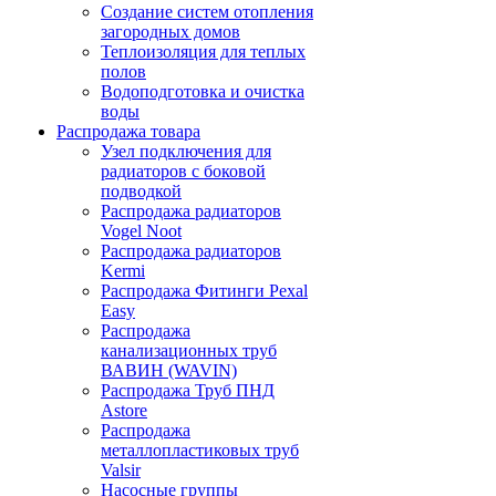
Создание систем отопления
загородных домов
Теплоизоляция для теплых
полов
Водоподготовка и очистка
воды
Распродажа товара
Узел подключения для
радиаторов с боковой
подводкой
Распродажа радиаторов
Vogel Noot
Распродажа радиаторов
Kermi
Распродажа Фитинги Pexal
Easy
Распродажа
канализационных труб
ВАВИН (WAVIN)
Распродажа Труб ПНД
Astore
Распродажа
металлопластиковых труб
Valsir
Насосные группы