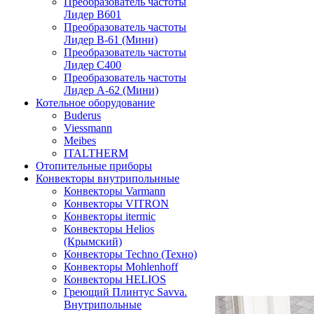
Преобразователь частоты
Лидер B601
Преобразователь частоты
Лидер В-61 (Мини)
Преобразователь частоты
Лидер С400
Преобразователь частоты
Лидер А-62 (Мини)
Котельное оборудование
Buderus
Viessmann
Meibes
ITALTHERM
Отопительные приборы
Конвекторы внутрипольнные
Конвекторы Varmann
Конвекторы VITRON
Конвекторы itermic
Конвекторы Helios
(Крымский)
Конвекторы Techno (Техно)
Конвекторы Mohlenhoff
Конвекторы HELIOS
Греющий Плинтус Savva.
Внутрипольные