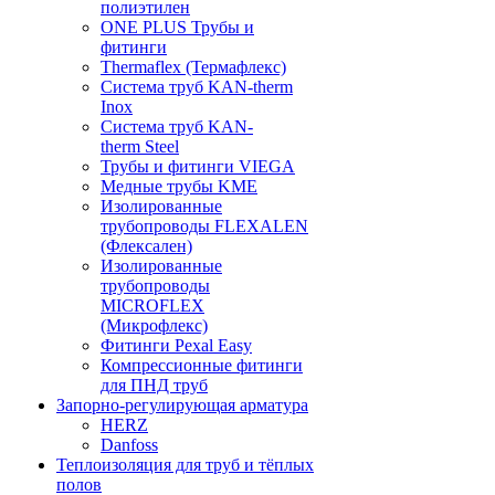
полиэтилен
ONE PLUS Трубы и
фитинги
Thermaflex (Термафлекс)
Система труб KAN-therm
Inox
Система труб KAN-
therm Steel
Трубы и фитинги VIEGA
Медные трубы KME
Изолированные
трубопроводы FLEXALEN
(Флексален)
Изолированные
трубопроводы
MICROFLEX
(Микрофлекс)
Фитинги Pexal Easy
Компрессионные фитинги
для ПНД труб
Запорно-регулирующая арматура
HERZ
Danfoss
Теплоизоляция для труб и тёплых
полов