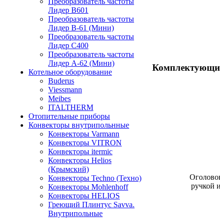
Преобразователь частоты
Лидер B601
Преобразователь частоты
Лидер В-61 (Мини)
Преобразователь частоты
Лидер С400
Преобразователь частоты
Лидер А-62 (Мини)
Комплектующи
Котельное оборудование
Buderus
Viessmann
Meibes
ITALTHERM
Отопительные приборы
Конвекторы внутрипольнные
Конвекторы Varmann
Конвекторы VITRON
Конвекторы itermic
Конвекторы Helios
(Крымский)
Оголово
Конвекторы Techno (Техно)
ручкой и
Конвекторы Mohlenhoff
Конвекторы HELIOS
Греющий Плинтус Savva.
Внутрипольные