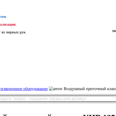
стем
нализации.
м
 из первых рук
тиляционное оборудование
Воздушный приточный клапа