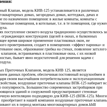
нения:
ый Клапан, модель КИВ-125 устанавливается в различных
гоквартирных домах, загородных домах, коттеджах, дачах и
ые по назначению помещения: в жилые комнаты, комнаты с
твенные помещения, в котельные, т.е. в те помещения, где нуже
духа.
х поступление свежего воздуха традиционно осуществлялось за
в ограждающих конструкциях (щелей в окнах, и балконных
оящее время широкое применение пластиковых окон, не
ого проветривания, создает в помещениях «эффект парника» и
отевание окон, образование грибка на стенах, появление затхлого
 клапанов, встраиваемых в пластиковые окна, с их низкой
остью, бывает явно недостаточной для решения задачи с
оздуха.
ых Приточных Клапанов, модель КИВ 125, является
ием данных проблем, обеспечивая постоянный воздухообмен в
даря своим высочайшим потребительским и эксплуатационным
 свойствам, воздушные приточные клапаны ВПК-125 набирает вс
 популярность. Большинство современных застройщиков при
роящихся зданий и сооружений предусматривают стеновые
точную вентиляцию подходящую для КИВ-125 (ВПК-125). Многи
 приобретают в нашей компании воздушные приточные клапан
ивают их в период монтажа многоквартирных домов.khlll