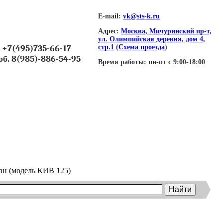
E-mail:
vk@sts-k.ru
Адрес:
Москва, Мичуринский пр-т,
ул. Олимпийская деревня, дом 4,
+7(495)735-66-17
стр.1
(
Схема проезда
)
об. 8(985)-886-54-95
Время работы:
пн-пт с 9:00-18:00
н (модель КИВ 125)