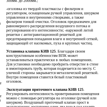
300мм. до 2000мм.;
-оголовка из твердой пластмассы с фильтром и
регулятором, оснащенным ручкой управления, шнурком
управления и внутренними створками, а также
фильтром тонкой очистки. Оголовок предназначен для
н
равномерного распределения воздушного потока и
регулирования его интенсивности; -наружной литой
решетки с антигравитационной решеткой для
предотвращения попадания влаги и внутренней сеткой,
защищающей от насекомых, пуха и крупных частиц.
Установка клапана КИВ 125
. Благодаря своим
конструктивным особенностям ВПК может
устанавливаться практически в любых помещениях.
Для установки необходимо пробурить отверстие в стене
и вмонтировать трубу, которая подрезается по месту. С
уличной стороны закрывается металлической решеткой.
Внутри помещения ставится белый пластиковый
оголовок.
е
Эксплуатация приточного клапана КИВ 125
.
Регулировать интенсивность проветривания помещения
е
можно с помощью регулятора на оголовке (ручкой или
ы
шнурком). Воздушный приточный клапан прост в
эксплуатации: достаточно один-два раза в год удалять