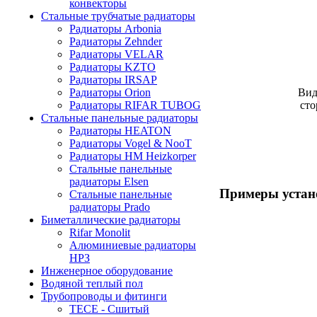
конвекторы
Стальные трубчатые радиаторы
Радиаторы Arbonia
Радиаторы Zehnder
Радиаторы VELAR
Радиаторы KZTO
Радиаторы IRSAP
Вид
Радиаторы Orion
сто
Радиаторы RIFAR TUBOG
Стальные панельные радиаторы
Радиаторы HEATON
Радиаторы Vogel & NooT
Радиаторы HM Heizkorper
Стальные панельные
радиаторы Elsen
Примеры устан
Стальные панельные
радиаторы Prado
Биметаллические радиаторы
Rifar Monolit
Алюминиевые радиаторы
НРЗ
Инженерное оборудование
Водяной теплый пол
Трубопроводы и фитинги
ТЕСЕ - Сшитый