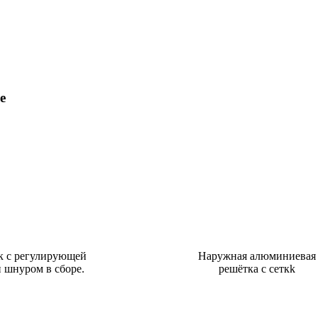
е
к с регулирующей
Наружная алюминиевая
 шнуром в сборе.
решётка с сеткk