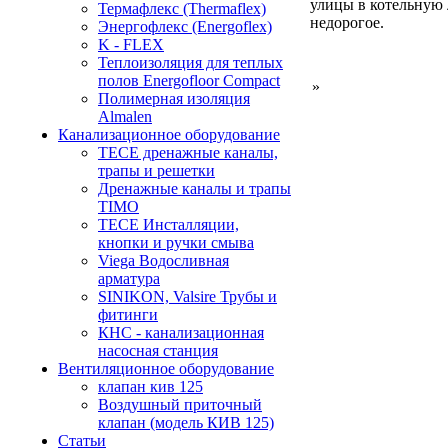
улицы в котельную
Термафлекс (Thermaflex)
недорогое.
Энергофлекс (Energoflex)
K - FLEX
Теплоизоляция для теплых
полов Energofloor Compact
»
Полимерная изоляция
Almalen
Канализационное оборудование
TECE дренажные каналы,
трапы и решетки
Дренажные каналы и трапы
TIMO
TECE Инсталляции,
кнопки и ручки смыва
Viega Водосливная
арматура
SINIKON, Valsire Трубы и
фитинги
КНС - канализационная
насосная станция
Вентиляционное оборудование
клапан кив 125
Воздушный приточный
клапан (модель КИВ 125)
Статьи