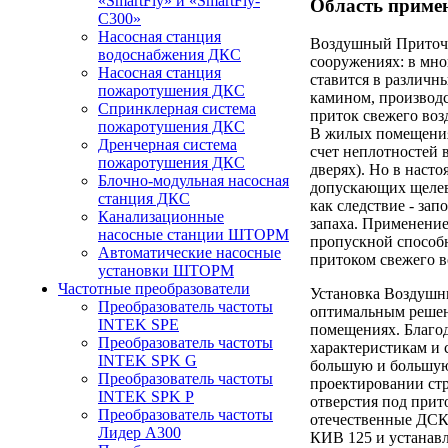
«SmartFly» и «SmartFly-
Область приме
С300»
Насосная станция
Воздушный Приточн
водоснабжения ДКС
сооружениях: в мно
Насосная станция
ставится в различн
пожаротушения ДКС
камином, производс
Спринклерная система
приток свежего воз
пожаротушения ДКС
В жилых помещения
Дренчерная система
счет неплотностей 
пожаротушения ДКС
дверях). Но в наст
Блочно-модульная насосная
допускающих щелев
станция ДКС
как следствие - зап
Канализационные
запаха. Применение
насосные станции ШТОРМ
пропускной способн
Автоматические насосные
притоком свежего в
установки ШТОРМ
Частотные преобразователи
Установка Воздушн
Преобразователь частоты
оптимальным решен
INTEK SPE
помещениях. Благо
Преобразователь частоты
характеристикам и
INTEK SPK G
большую и большую
Преобразователь частоты
проектировании ст
INTEK SPK P
отверстия под при
Преобразователь частоты
отечественные ДСК
Лидер А300
КИВ 125 и устанавл