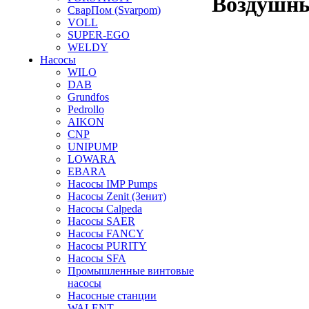
Воздушны
СварПом (Svarpom)
VOLL
SUPER-EGO
WELDY
Насосы
WILO
DAB
Grundfos
Pedrollo
AIKON
CNP
UNIPUMP
LOWARA
EBARA
Насосы IMP Pumps
Насосы Zenit (Зенит)
Насосы Calpeda
Насосы SAER
Насосы FANCY
Насосы PURITY
Насосы SFA
Промышленные винтовые
насосы
Насосные станции
WALENT