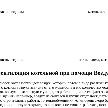
котельные
ражи, подвалы
фисные здания
частные дома, кот
ентиляция котельной при помощи Возду
любой котел поглощает воздух, который потом в виде различных
о котлом воздуха зависит от его мощности и его количество мож
ок воздуха в котельную с улицы, то работающий котел будет зас
 здания (например, воздух из санузлов и кухни будет поступать 
о-строительные работы, то теплообменники котла очень скоро б
здания и наглухо закрыта, то ваш котел не сможет работать, поск