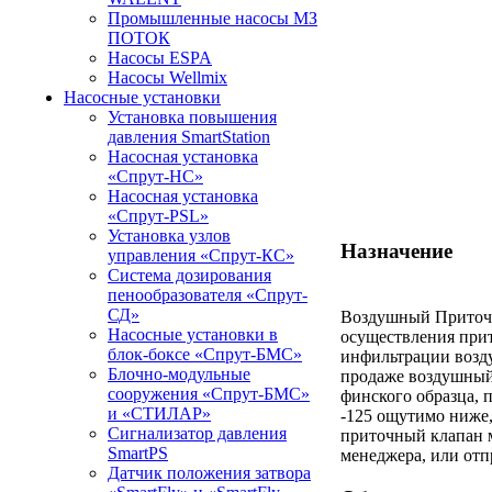
Промышленные насосы МЗ
ПОТОК
Насосы ESPA
Насосы Wellmix
Насосные установки
Установка повышения
давления SmartStation
Насосная установка
«Спрут-НС»
Насосная установка
«Спрут-PSL»
Установка узлов
Назначение
управления «Спрут-КС»
Система дозирования
пенообразователя «Спрут-
СД»
Воздушный Приточн
Насосные установки в
осуществления прит
блок-боксе «Спрут-БМС»
инфильтрации возду
Блочно-модульные
продаже воздушный
сооружения «Спрут-БМС»
финского образца,
и «СТИЛАР»
-125 ощутимо ниже,
Сигнализатор давления
приточный клапан 
SmartPS
менеджера, или отп
Датчик положения затвора