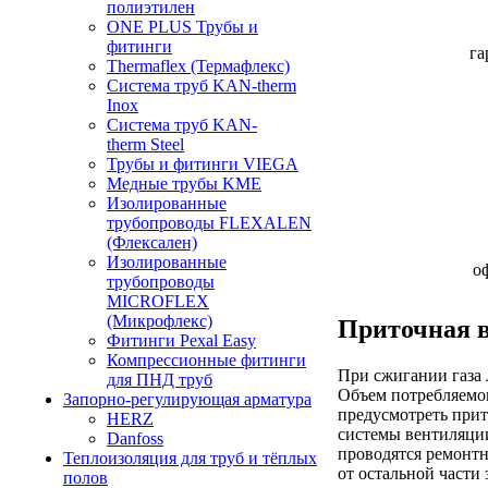
полиэтилен
ONE PLUS Трубы и
фитинги
га
Thermaflex (Термафлекс)
Система труб KAN-therm
Inox
Система труб KAN-
therm Steel
Трубы и фитинги VIEGA
Медные трубы KME
Изолированные
трубопроводы FLEXALEN
(Флексален)
Изолированные
о
трубопроводы
MICROFLEX
(Микрофлекс)
Приточная в
Фитинги Pexal Easy
Компрессионные фитинги
При сжигании газа 
для ПНД труб
Объем потребляемог
Запорно-регулирующая арматура
предусмотреть прит
HERZ
системы вентиляции
Danfoss
проводятся ремонтн
Теплоизоляция для труб и тёплых
от остальной части 
полов